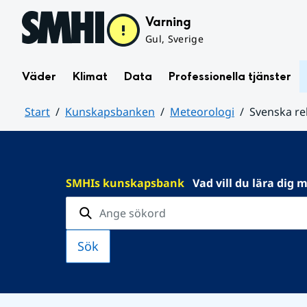
Hoppa till sidans innehåll
Varning
Gul, Sverige
Väder
Klimat
Data
Professionella tjänster
Start
Kunskapsbanken
Meteorologi
Svenska re
Huvudinnehåll
SMHIs kunskapsbank
Vad vill du lära dig 