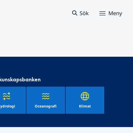
Sök
Meny
 kunskapsbanken
ydrologi
Oceanografi
Klimat