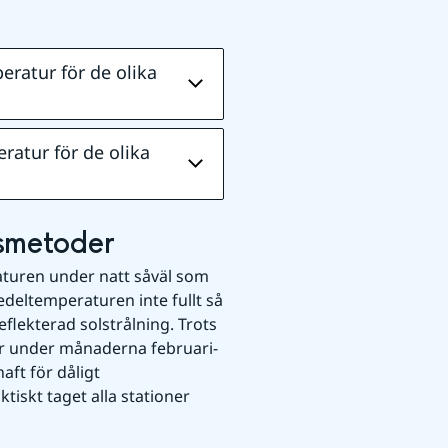
ratur för de olika
atur för de olika
gsmetoder
uren under natt såväl som 
eltemperaturen inte fullt så 
flekterad solstrålning. Trots 
r under månaderna februari-
t för dåligt 
iskt taget alla stationer 