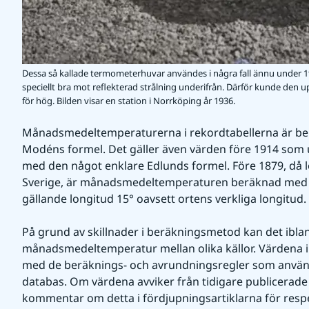
Dessa så kallade termometerhuvar användes i några fall ännu under 1
speciellt bra mot reflekterad strålning underifrån. Därför kunde den
för hög. Bilden visar en station i Norrköping år 1936.
Månadsmedeltemperaturerna i rekordtabellerna är b
Modéns formel. Det gäller även värden före 1914 som 
med den något enklare Edlunds formel. Före 1879, då lok
Sverige, är månadsmedeltemperaturen beräknad med
gällande longitud 15° oavsett ortens verkliga longitud.
På grund av skillnader i beräkningsmetod kan det ibland
månadsmedeltemperatur mellan olika källor. Värdena i
med de beräknings- och avrundningsregler som använ
databas. Om värdena avviker från tidigare publicerade 
kommentar om detta i fördjupningsartiklarna för resp