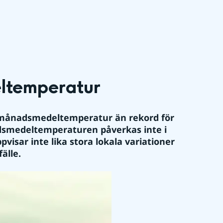
eltemperatur
r månadsmedeltemperatur än rekord för 
dsmedeltemperaturen påverkas inte i 
visar inte lika stora lokala variationer 
älle.