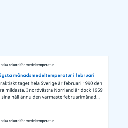
enska rekord för medeltemperatur
ögsta månadsmedeltemperatur i februari
praktiskt taget hela Sverige är februari 1990 den
lra mildaste. I nordvästra Norrland är dock 1959
 sina håll ännu den varmaste februarimånad...
enska rekord för medeltemperatur