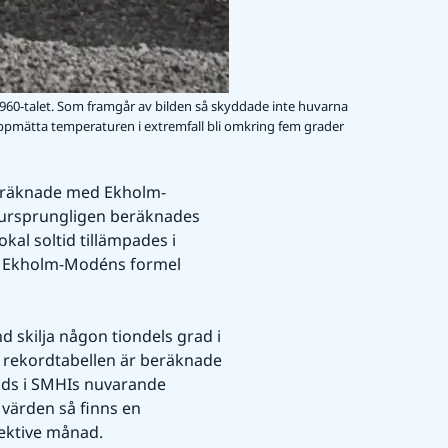
960-talet. Som framgår av bilden så skyddade inte huvarna
 uppmätta temperaturen i extremfall bli omkring fem grader
eräknade med Ekholm-
ursprungligen beräknades 
al soltid tillämpades i 
 Ekholm-Modéns formel 
 skilja någon tiondels grad i 
 rekordtabellen är beräknade 
ds i SMHIs nuvarande 
värden så finns en 
ektive månad.