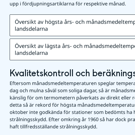
upp i fördjupningsartiklarna för respektive månad.
Översikt av högsta års- och månadsmedeltempe
landsdelarna
Översikt av lägsta års- och månadsmedeltemper
landsdelarna
Kvalitetskontroll och beräknin
Eftersom månadsmedeltemperaturen speglar temperat
dag och mulna såväl som soliga dagar, så är månadsmed
känslig för om termometern påverkats av direkt eller re
detta så är rekord för högsta månadsmedeltemperatu
oktober inte godkända för stationer som bedömts ha haf
strålningsskydd. Efter omkring år 1960 så har dock prakt
haft tillfredsställande strålningsskydd.