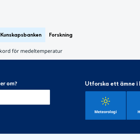
Kunskapsbanken
Forskning
kord för medeltemperatur
mer om?
Utforska ett ämne i
Meteorologi
H