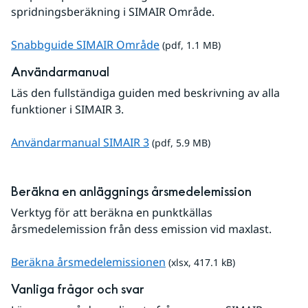
spridningsberäkning i SIMAIR Område.
pdf, 1.1 MB.
Snabbguide SIMAIR Område
 (pdf, 1.1 MB)
Användarmanual
Läs den fullständiga guiden med beskrivning av alla 
funktioner i SIMAIR 3.
pdf, 5.9 MB.
Användarmanual SIMAIR 3
 (pdf, 5.9 MB)
Beräkna en anläggnings årsmedelemission
Verktyg för att beräkna en punktkällas 
årsmedelemission från dess emission vid maxlast.
xlsx, 417.1 kB.
Beräkna årsmedelemissionen
 (xlsx, 417.1 kB)
Vanliga frågor och svar