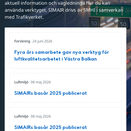
aktuell information och vägledning i hur du kan 
använda verktyget. SIMAIR drivs av SMHI i samverkan 
med Trafikverket.
Forskning
24 juni 2026
Fyra års samarbete gav nya verktyg för
luftkvalitetsarbetet i Västra Balkan
Luftmiljö
08 maj 2026
SIMAIRs basår 2025 publicerat
Luftmiljö
08 maj 2026
SIMAIRs basår 2025 publicerat