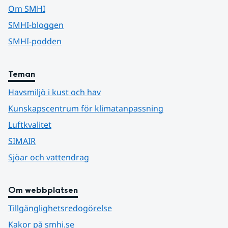
Om SMHI
SMHI-bloggen
SMHI-podden
Teman
Havsmiljö i kust och hav
Kunskapscentrum för klimatanpassning
Luftkvalitet
SIMAIR
Sjöar och vattendrag
Om webbplatsen
Tillgänglighetsredogörelse
Kakor på smhi.se