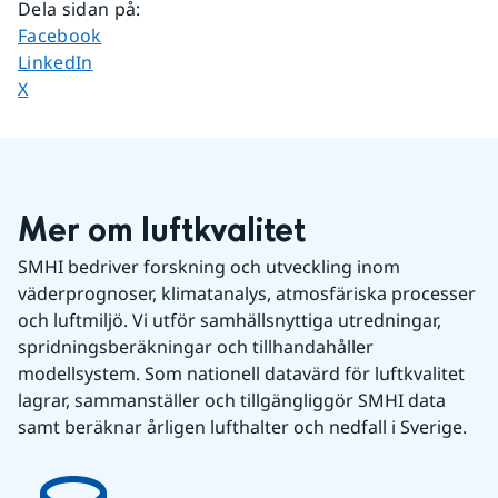
Dela sidan på
:
Dela sidan på
Facebook
Dela sidan på
LinkedIn
Dela sidan på
X
Mer om luftkvalitet
SMHI bedriver forskning och utveckling inom 
väderprognoser, klimatanalys, atmosfäriska processer 
och luftmiljö. Vi utför samhällsnyttiga utredningar, 
spridningsberäkningar och tillhandahåller 
modellsystem. Som nationell datavärd för luftkvalitet 
lagrar, sammanställer och tillgängliggör SMHI data 
samt beräknar årligen lufthalter och nedfall i Sverige.