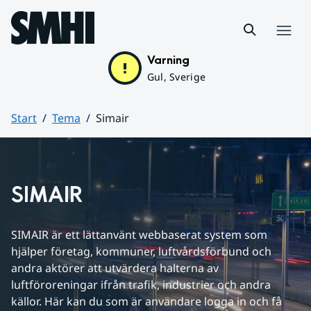
Hoppa till sidans innehåll
Meny
Varning
Gul, Sverige
Start
Tema
Simair
Huvudinnehåll
SIMAIR
SIMAIR är ett lättanvänt webbaserat system som 
hjälper företag, kommuner, luftvårdsförbund och 
andra aktörer att utvärdera halterna av 
luftföroreningar ifrån trafik, industrier och andra 
källor. Här kan du som är användare logga in och få 