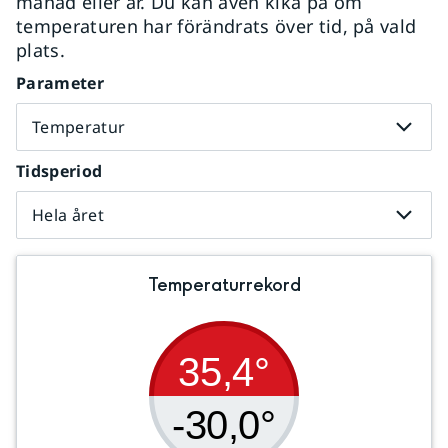
månad eller år. Du kan även kika på om
temperaturen har förändrats över tid, på vald
plats.
Parameter
Temperatur
Tidsperiod
Hela året
Temperaturrekord
35,4°
-30,0°