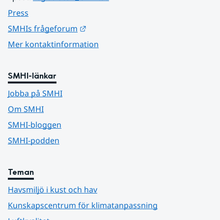
Press
Länk till annan webbplats.
SMHIs frågeforum
Mer kontaktinformation
SMHI-länkar
Jobba på SMHI
Om SMHI
SMHI-bloggen
SMHI-podden
Teman
Havsmiljö i kust och hav
Kunskapscentrum för klimatanpassning