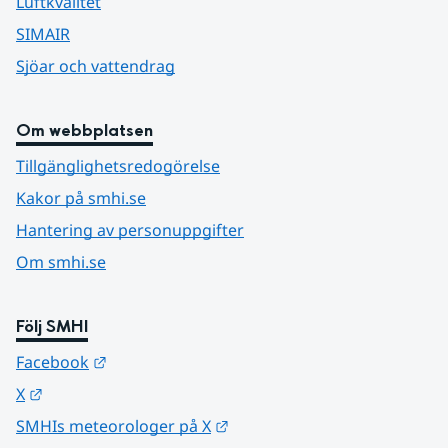
Luftkvalitet
SIMAIR
Sjöar och vattendrag
Om webbplatsen
Tillgänglighetsredogörelse
Kakor på smhi.se
Hantering av personuppgifter
Om smhi.se
Följ SMHI
Länk till annan webbplats.
Facebook
Länk till annan webbplats.
X
Länk till annan webbplats.
SMHIs meteorologer på X