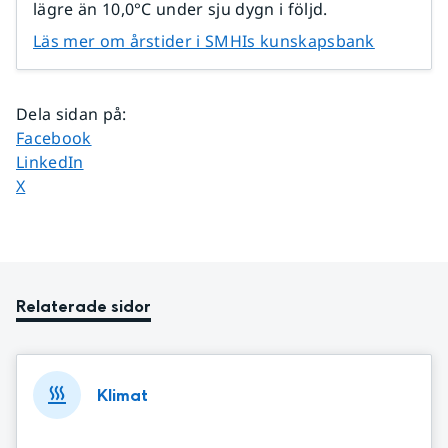
lägre än 10,0°C under sju dygn i följd.
Läs mer om årstider i SMHIs kunskapsbank
Dela sidan på
:
Dela sidan på
Facebook
Dela sidan på
LinkedIn
Dela sidan på
X
Relaterade sidor
Klimat