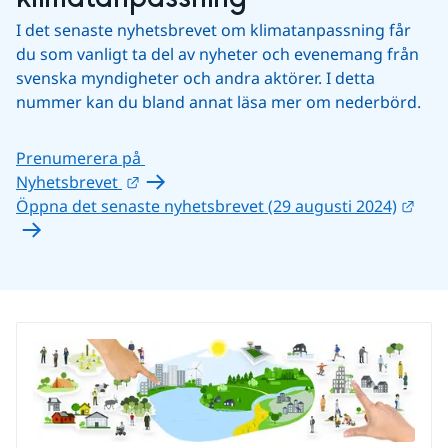
I det senaste nyhetsbrevet om klimatanpassning får 
du som vanligt ta del av nyheter och evenemang från 
svenska myndigheter och andra aktörer. I detta 
nummer kan du bland annat läsa mer om nederbörd.
Prenumerera på 
Länk till annan webbplats.
Nyhetsbrevet 
Länk
Öppna det senaste nyhetsbrevet (29 augusti 2024)