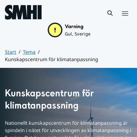
Hoppa till sidans innehåll
Meny
Varning
Gul, Sverige
Start
Tema
Kunskapscentrum för klimatanpassning
Huvudinnehåll
Kunskapscentrum för 
klimatanpassning
Nationellt kunskapscentrum för klimatanpassning är 
spindeln i nätet för utvecklingen av klimatanpassning i 