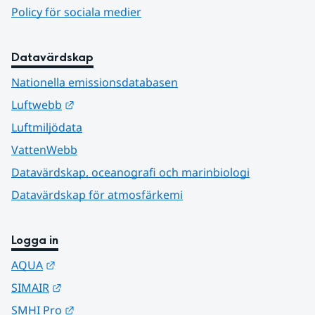
Policy för sociala medier
Datavärdskap
Nationella emissionsdatabasen
Länk till annan webbplats.
Luftwebb
Luftmiljödata
VattenWebb
Datavärdskap, oceanografi och marinbiologi
Datavärdskap för atmosfärkemi
Logga in
Länk till annan webbplats.
AQUA
Länk till annan webbplats.
SIMAIR
Länk till annan webbplats.
SMHI Pro