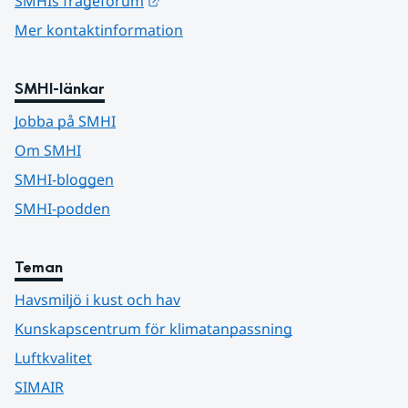
Länk till annan webbplats.
SMHIs frågeforum
Mer kontaktinformation
SMHI-länkar
Jobba på SMHI
Om SMHI
SMHI-bloggen
SMHI-podden
Teman
Havsmiljö i kust och hav
Kunskapscentrum för klimatanpassning
Luftkvalitet
SIMAIR