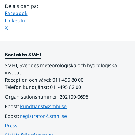
Dela sidan på
:
Dela sidan på
Facebook
Dela sidan på
LinkedIn
Dela sidan på
X
Kontakta SMHI
SMHI, Sveriges meteorologiska och hydrologiska 
institut
Reception och växel: 011-495 80 00
Telefon kundtjänst: 011-495 82 00
Organisationsnummer: 202100-0696
Epost: 
kundtjanst@smhi.se
Epost: 
registrator@smhi.se
Press