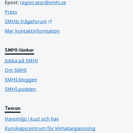
Epost: 
registrator@smhi.se
Press
Länk till annan webbplats.
SMHIs frågeforum
Mer kontaktinformation
SMHI-länkar
Jobba på SMHI
Om SMHI
SMHI-bloggen
SMHI-podden
Teman
Havsmiljö i kust och hav
Kunskapscentrum för klimatanpassning