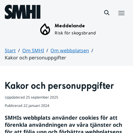
Hoppa till sidans innehåll
Meny
Meddelande
Risk för skogsbrand
Start
Om SMHI
Om webbplatsen
Kakor och personuppgifter
Huvudinnehåll
Kakor och personuppgifter
Uppdaterad
25 september 2025
Publicerad
22 januari 2024
SMHIs webbplats använder cookies för att 
förenkla användningen av våra tjänster och 
för att följa upp och förbättra webbplatsens 