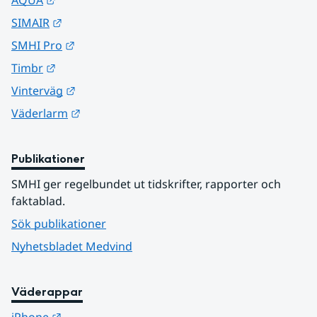
AQUA
Länk till annan webbplats.
SIMAIR
Länk till annan webbplats.
SMHI Pro
Länk till annan webbplats.
Timbr
Länk till annan webbplats.
Vinterväg
Länk till annan webbplats.
Väderlarm
Publikationer
SMHI ger regelbundet ut tidskrifter, rapporter och 
faktablad.
Sök publikationer
Nyhetsbladet Medvind
Väderappar
Länk till annan webbplats.