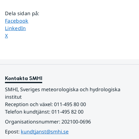
Dela sidan på
:
Dela sidan på
Facebook
Dela sidan på
LinkedIn
Dela sidan på
X
Kontakta SMHI
SMHI, Sveriges meteorologiska och hydrologiska 
institut
Reception och växel: 011-495 80 00
Telefon kundtjänst: 011-495 82 00
Organisationsnummer: 202100-0696
Epost: 
kundtjanst@smhi.se