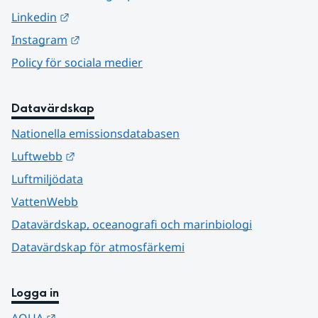
Länk till annan webbplats.
Linkedin
Länk till annan webbplats.
Instagram
Policy för sociala medier
Datavärdskap
Nationella emissionsdatabasen
Länk till annan webbplats.
Luftwebb
Luftmiljödata
VattenWebb
Datavärdskap, oceanografi och marinbiologi
Datavärdskap för atmosfärkemi
Logga in
Länk till annan webbplats.