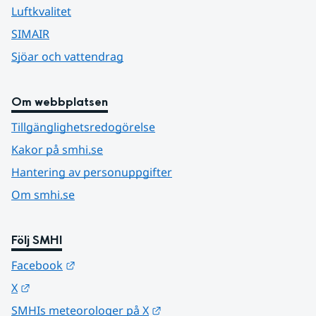
Luftkvalitet
SIMAIR
Sjöar och vattendrag
Om webbplatsen
Tillgänglighetsredogörelse
Kakor på smhi.se
Hantering av personuppgifter
Om smhi.se
Följ SMHI
Länk till annan webbplats.
Facebook
Länk till annan webbplats.
X
Länk till annan webbplats.
SMHIs meteorologer på X