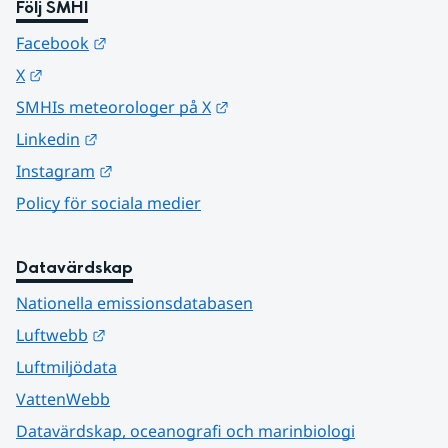
Följ SMHI
Länk till annan webbplats.
Facebook
Länk till annan webbplats.
X
Länk till annan webbplats.
SMHIs meteorologer på X
Länk till annan webbplats.
Linkedin
Länk till annan webbplats.
Instagram
Policy för sociala medier
Datavärdskap
Nationella emissionsdatabasen
Länk till annan webbplats.
Luftwebb
Luftmiljödata
VattenWebb
Datavärdskap, oceanografi och marinbiologi