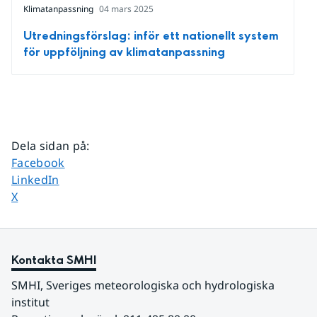
Klimatanpassning
04 mars 2025
Utredningsförslag: inför ett nationellt system
för uppföljning av klimatanpassning
Dela sidan på
:
Dela sidan på
Facebook
Dela sidan på
LinkedIn
Dela sidan på
X
Kontakta SMHI
SMHI, Sveriges meteorologiska och hydrologiska 
institut