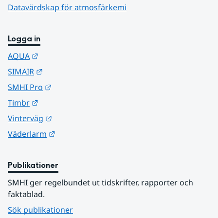
Datavärdskap för atmosfärkemi
Logga in
Länk till annan webbplats.
AQUA
Länk till annan webbplats.
SIMAIR
Länk till annan webbplats.
SMHI Pro
Länk till annan webbplats.
Timbr
Länk till annan webbplats.
Vinterväg
Länk till annan webbplats.
Väderlarm
Publikationer
SMHI ger regelbundet ut tidskrifter, rapporter och 
faktablad.
Sök publikationer