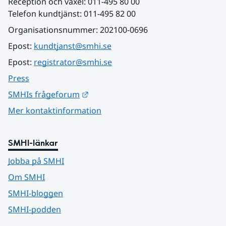
Reception och växel: 011-495 80 00
Telefon kundtjänst: 011-495 82 00
Organisationsnummer: 202100-0696
Epost: 
kundtjanst@smhi.se
Epost: 
registrator@smhi.se
Press
Länk till annan webbplats.
SMHIs frågeforum
Mer kontaktinformation
SMHI-länkar
Jobba på SMHI
Om SMHI
SMHI-bloggen
SMHI-podden