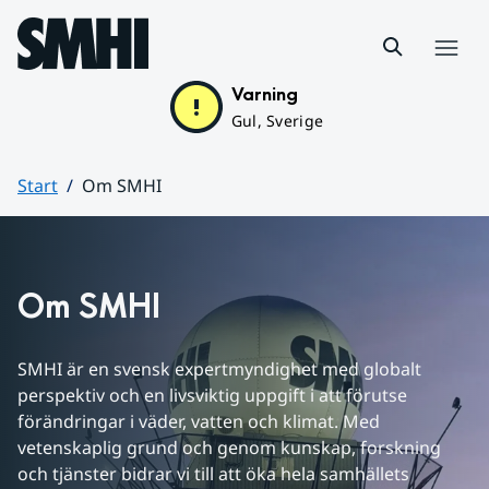
Hoppa till sidans innehåll
Meny
Varning
Gul, Sverige
Start
Om SMHI
Huvudinnehåll
Om SMHI
SMHI är en svensk expertmyndighet med globalt 
perspektiv och en livsviktig uppgift i att förutse 
förändringar i väder, vatten och klimat. Med 
vetenskaplig grund och genom kunskap, forskning 
och tjänster bidrar vi till att öka hela samhällets 