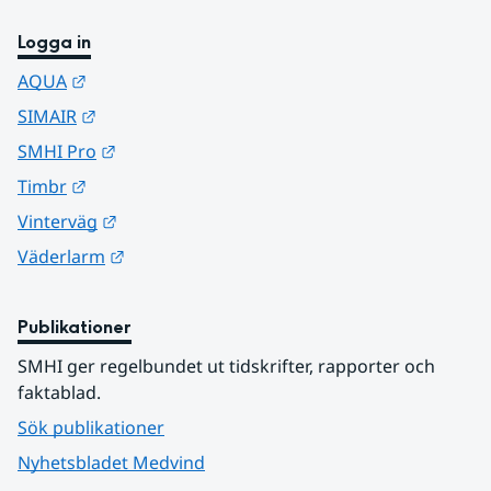
Logga in
Länk till annan webbplats.
AQUA
Länk till annan webbplats.
SIMAIR
Länk till annan webbplats.
SMHI Pro
Länk till annan webbplats.
Timbr
Länk till annan webbplats.
Vinterväg
Länk till annan webbplats.
Väderlarm
Publikationer
SMHI ger regelbundet ut tidskrifter, rapporter och 
faktablad.
Sök publikationer
Nyhetsbladet Medvind