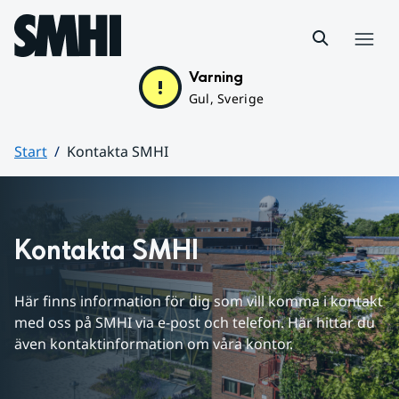
Hoppa till sidans innehåll
Meny
Varning
Gul, Sverige
Start
Kontakta SMHI
Huvudinnehåll
Kontakta SMHI
Här finns information för dig som vill komma i kontakt 
med oss på SMHI via e-post och telefon. Här hittar du 
även kontaktinformation om våra kontor.