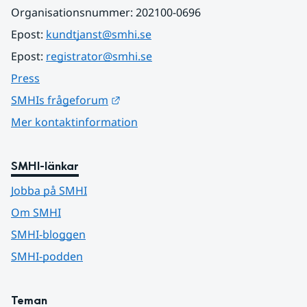
Organisationsnummer: 202100-0696
Epost: 
kundtjanst@smhi.se
Epost: 
registrator@smhi.se
Press
Länk till annan webbplats.
SMHIs frågeforum
Mer kontaktinformation
SMHI-länkar
Jobba på SMHI
Om SMHI
SMHI-bloggen
SMHI-podden
Teman