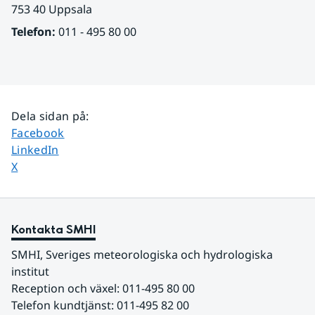
753 40 Uppsala
Telefon:
 011 - 495 80 00
Dela sidan på
:
Dela sidan på
Facebook
Dela sidan på
LinkedIn
Dela sidan på
X
Kontakta SMHI
SMHI, Sveriges meteorologiska och hydrologiska 
institut
Reception och växel: 011-495 80 00
Telefon kundtjänst: 011-495 82 00