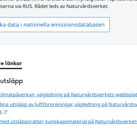
lserna via RUS. Rådet leds av Naturvårdsverket.
ka data i nationella emissionsdatabasen
e länkar
utsläpp
klimatpåverkan, vägledning på Naturvårdsverkets webbpla
ina utsläpp av luftföroreningar, vägledning på Naturvårdsv
Länk till annan webbplats.
s
med utsläppsrätter, kunskapsmaterial på Naturvårdsverket
ll annan webbplats.