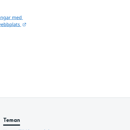
ingar med 
Länk till annan webbplats.
webbplats 
Teman