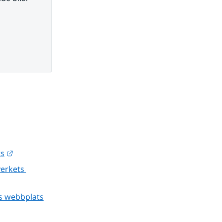
Länk till annan webbplats.
ts
erkets 
s webbplats