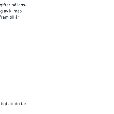
fter på läns- 
 av klimat- 
am till år 
gt att du tar 