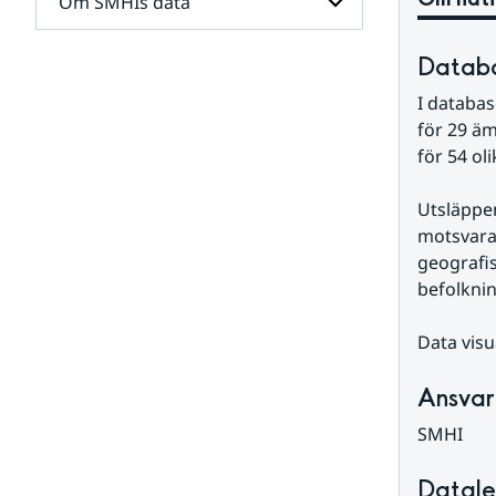
Om SMHIs data
Undersidor
för
Solstrålning
Undersidor
Databa
för
Om
I databas
SMHIs
för 29 äm
data
för 54 ol
Utsläppen
motsvarar
geografis
befolknin
Data visu
Ansvar
SMHI
Datale