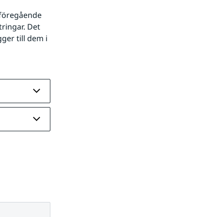
 föregående 
ingar. Det 
er till dem i 