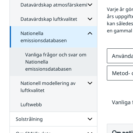
emissionsdatabasen
för
Datavärdskap atmosfärskemi
Nationella
Varje år gö
Regionala
för
luftkvalitetsprogno
års uppgift
Undersidor
Datavärdskap luftkvalitet
Undersidor
kan således 
för
en gammal t
Datavärdskap
Nationella
Undersidor
atmosfärskemi
för
emissionsdatabasen
Datavärdskap
luftkvalitet
Vanliga frågor och svar om
Använda
Nationella
emissionsdatabasen
Metod- o
Nationell modellering av
luftkvalitet
Undersidor
Vanliga
för
Luftwebb
Nationell
modellering
Solstrålning
av
luftkvalitet
Om nati