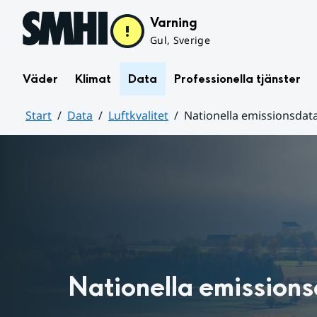
Hoppa till sidans innehåll
Varning
Gul, Sverige
Väder
Klimat
Data
Professionella tjänster
Start
Data
Luftkvalitet
Nationella emissionsdat
Huvudinnehåll
Nationella emission