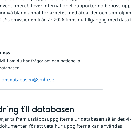
nventionen. Utöver internationell rapportering behövs uppgi
ivå bland annat för arbetet med åtgärder och uppföljning
l. Submissionen från år 2026 finns nu tillgänglig med data fr
 oss
SMHI om du har frågor om den nationella
databasen.
sionsdatabasen@smhi.se
ning till databasen
rjar ta fram utsläppsuppgifterna ur databasen så är det vikti
pdokumenten för att veta hur uppgifterna kan användas.