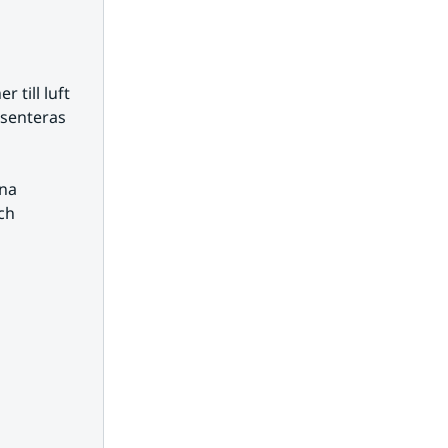
till luft 
senteras 
na 
h 