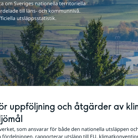
om Sveriges nationella territoriella 
rdelade till läns- och kommunnivå. 
ciella utsläppsstatistik.
ör uppföljning och åtgärder av kli
ljömål
erket, som ansvarar för både den nationella utsläppen och
 fördelningen, rapporterar utsläpp till EU, klimatkonventio