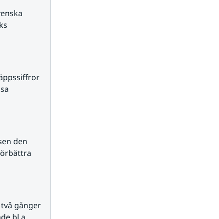
enska 
ks 
äppssiffror 
sa 
sen den 
örbättra 
två gånger 
e bl.a. 