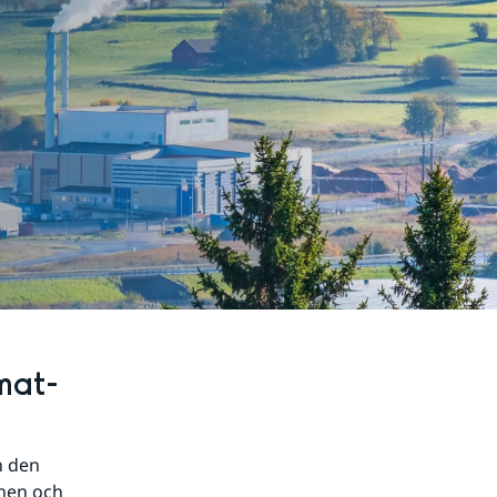
mat- 
 den 
nen och 