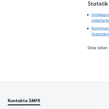
Statisti
Utsläppsr
miljöfarl
Kommunal 
Statisti
Dela sidan
Kontakta SMHI