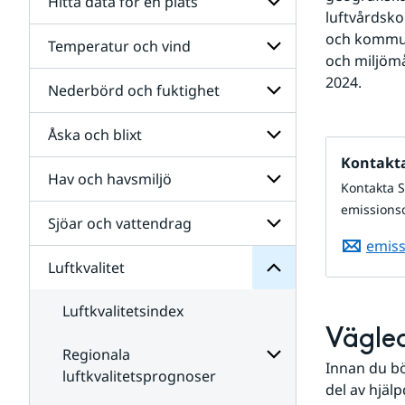
Hitta data för en plats
luftvårdsko
och kommunn
Temperatur och vind
Undersidor
och miljömå
för
Hitta
2024.
Nederbörd och fuktighet
Undersidor
data
för
för
Temperatur
en
Åska och blixt
Undersidor
och
plats
för
vind
Kontakta
Nederbörd
Hav och havsmiljö
Undersidor
Luftkvalitet
och
Kontakta 
för
fuktighet
för
emissions
Åska
Undersidor
Sjöar och vattendrag
Undersidor
och
för
emis
blixt
Hav
Luftkvalitet
Undersidor
och
för
havsmiljö
Sjöar
Luftkvalitetsindex
och
Vägled
vattendrag
Regionala
Innan du bö
luftkvalitetsprognoser
del av hjäl
Undersidor