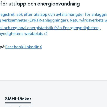
k för utsläpp och energianvändning
egistret, sök efter utsläpp och avfallsmängder för anläggn
ig verksamheter (EPRTR-anläggningar), Naturvårdsverkets 
och regional energistatistik från Energimyndigheten, 
Länk till annan webbplats.
kmyndighetens webbplats
Dela sidan på
Dela sidan på
Dela sidan på
 på
:
Facebook
LinkedIn
X
SMHI-länkar