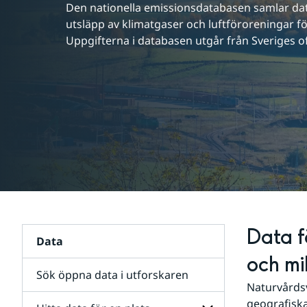
Den nationella emissionsdatabasen samlar data 
utsläpp av klimatgaser och luftföroreningar fö
Uppgifterna i databasen utgår från Sveriges offi
Data f
Data
och mi
Sök öppna data i utforskaren
Naturvårdsv
geografiska