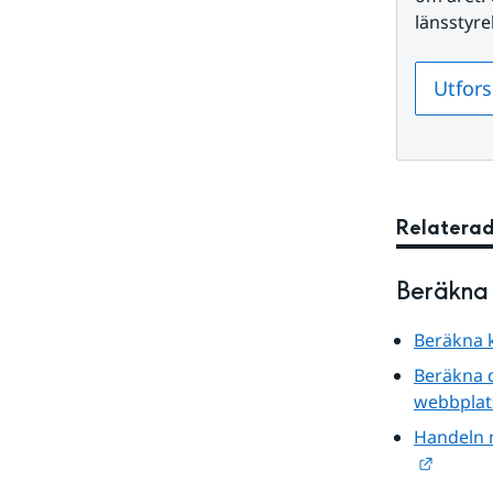
länsstyre
Utfors
Relaterad
Beräkna 
Beräkna 
Beräkna d
webbplat
Handeln 
Länk ti