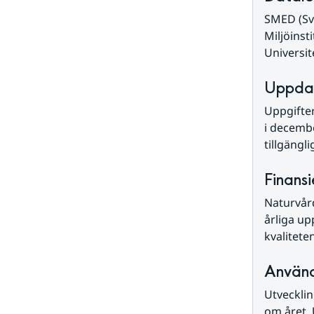
SMED (Sve
Miljöinst
Universit
Uppdat
Uppgifter
i decembe
tillgängl
Finansi
Naturvår
årliga up
kvalitete
Använ
Utvecklin
om året. 