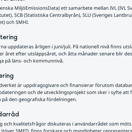
nska MiljöEmissionsData) ett samarbete mellan IVL (IVL Sv
itutet), SCB (Statistiska Centralbyrån), SLU (Sveriges Lantbru
et) och SMHI.
ering
na uppdateras årligen i juni/juli. På nationell nivå finns utsl
r året efter utsläppsåret, och åtta månader senare blir des
iga på läns- och kommunnivå.
ering
dverket är uppdragsgivare och finansierar förutom databa
pdateringen och de utvecklingsprojekt som sker i syfte att f
n på den geografiska fördelningen.
darråd
g och kvalitetsfrågor diskuteras i användarrådet som möts 
Utöver SMED, finns forskare och myndigheter representerad