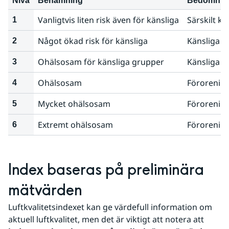
Nivå
Benämning
Bedömning
Vanligtvis liten risk även för känsliga
Särskilt kä
1
Något ökad risk för känsliga
Känsliga p
2
Ohälsosam för känsliga grupper
Känsliga p
3
Ohälsosam
Förorening
4
Mycket ohälsosam
Förorening
5
Extremt ohälsosam
Förorening
6
Index baseras på preliminära 
mätvärden
Luftkvalitetsindexet kan ge värdefull information om 
aktuell luftkvalitet, men det är viktigt att notera att 