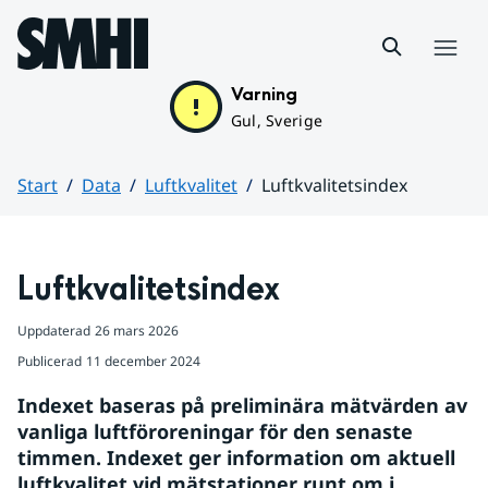
Hoppa till sidans innehåll
Meny
Varning
Gul, Sverige
Start
Data
Luftkvalitet
Luftkvalitetsindex
Huvudinnehåll
Luftkvalitetsindex
Uppdaterad
26 mars 2026
Publicerad
11 december 2024
Indexet baseras på preliminära mätvärden av 
vanliga luftföroreningar för den senaste 
timmen. Indexet ger information om aktuell 
luftkvalitet vid mätstationer runt om i 