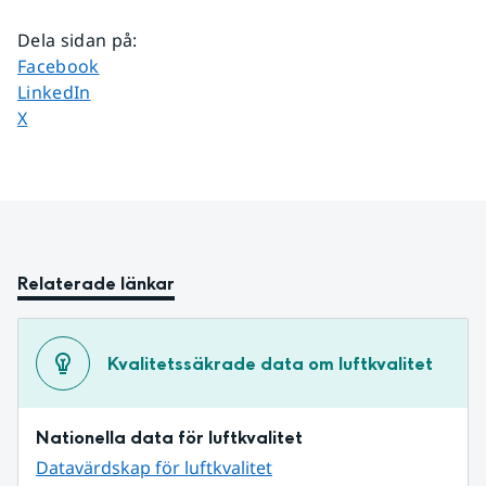
Dela sidan på
:
Dela sidan på
Facebook
Dela sidan på
LinkedIn
Dela sidan på
X
Relaterade länkar
Kvalitetssäkrade data om luftkvalitet
Nationella data för luftkvalitet
Datavärdskap för luftkvalitet