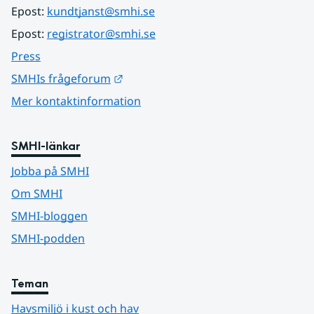
Epost: 
kundtjanst@smhi.se
Epost: 
registrator@smhi.se
Press
Länk till annan webbplats.
SMHIs frågeforum
Mer kontaktinformation
SMHI-länkar
Jobba på SMHI
Om SMHI
SMHI-bloggen
SMHI-podden
Teman
Havsmiljö i kust och hav