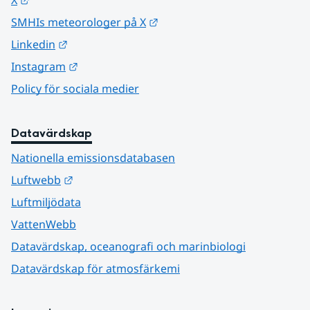
X
Länk till annan webbplats.
SMHIs meteorologer på X
Länk till annan webbplats.
Linkedin
Länk till annan webbplats.
Instagram
Policy för sociala medier
Datavärdskap
Nationella emissionsdatabasen
Länk till annan webbplats.
Luftwebb
Luftmiljödata
VattenWebb
Datavärdskap, oceanografi och marinbiologi
Datavärdskap för atmosfärkemi