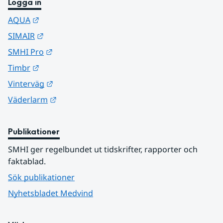
Logga in
Länk till annan webbplats.
AQUA
Länk till annan webbplats.
SIMAIR
Länk till annan webbplats.
SMHI Pro
Länk till annan webbplats.
Timbr
Länk till annan webbplats.
Vinterväg
Länk till annan webbplats.
Väderlarm
Publikationer
SMHI ger regelbundet ut tidskrifter, rapporter och 
faktablad.
Sök publikationer
Nyhetsbladet Medvind