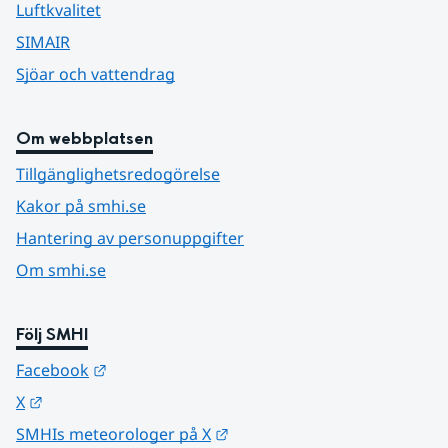
Luftkvalitet
SIMAIR
Sjöar och vattendrag
Om webbplatsen
Tillgänglighetsredogörelse
Kakor på smhi.se
Hantering av personuppgifter
Om smhi.se
Följ SMHI
Länk till annan webbplats.
Facebook
Länk till annan webbplats.
X
Länk till annan webbplats.
SMHIs meteorologer på X