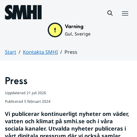
Hoppa till sidans innehåll
Meny
Varning
Gul, Sverige
Start
Kontakta SMHI
Press
Huvudinnehåll
Press
Uppdaterad
21 juli 2026
Publicerad
5 februari 2024
Vi publicerar kontinuerligt nyheter om väder, 
vatten och klimat på smhi.se och i våra 
sociala kanaler. Utvalda nyheter publiceras i 
vårt digitala pressrum där vi också samlar 