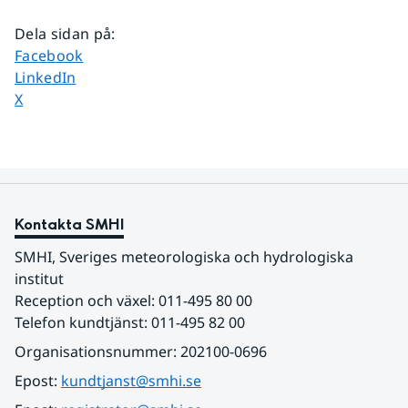
Dela sidan på
:
Dela sidan på
Facebook
Dela sidan på
LinkedIn
Dela sidan på
X
Kontakta SMHI
SMHI, Sveriges meteorologiska och hydrologiska 
institut
Reception och växel: 011-495 80 00
Telefon kundtjänst: 011-495 82 00
Organisationsnummer: 202100-0696
Epost: 
kundtjanst@smhi.se