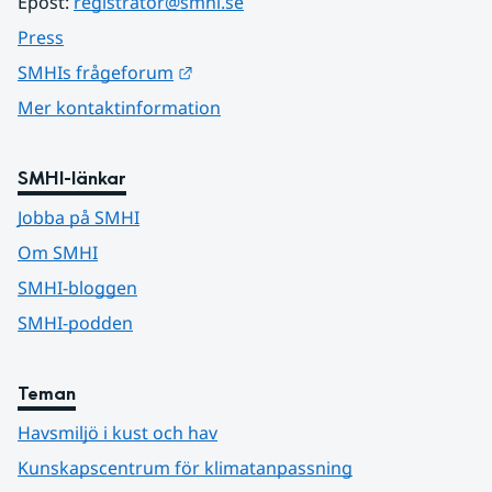
Epost: 
registrator@smhi.se
Press
Länk till annan webbplats.
SMHIs frågeforum
Mer kontaktinformation
SMHI-länkar
Jobba på SMHI
Om SMHI
SMHI-bloggen
SMHI-podden
Teman
Havsmiljö i kust och hav
Kunskapscentrum för klimatanpassning