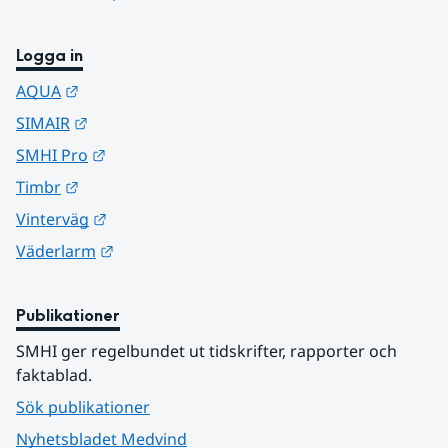
Logga in
Länk till annan webbplats.
AQUA
Länk till annan webbplats.
SIMAIR
Länk till annan webbplats.
SMHI Pro
Länk till annan webbplats.
Timbr
Länk till annan webbplats.
Vinterväg
Länk till annan webbplats.
Väderlarm
Publikationer
SMHI ger regelbundet ut tidskrifter, rapporter och 
faktablad.
Sök publikationer
Nyhetsbladet Medvind