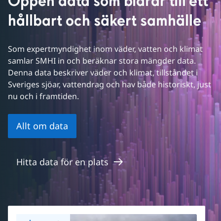
Öppen data som bidrar till ett 
hållbart och säkert samhälle
Som expertmyndighet inom väder, vatten och klimat 
samlar SMHI in och beräknar stora mängder data. 
Denna data beskriver väder och klimat, tillståndet i 
Sveriges sjöar, vattendrag och hav både historiskt, just 
nu och i framtiden.
Allt om data
Hitta data för en plats