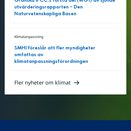
Granska IPCC:s första del (WG1) av sjunde
utvärderingsrapporten – Den
Naturvetenskapliga Basen
Klimatanpassning
SMHI föreslår att fler myndigheter
omfattas av
klimatanpassningsförordningen
Fler nyheter om klimat