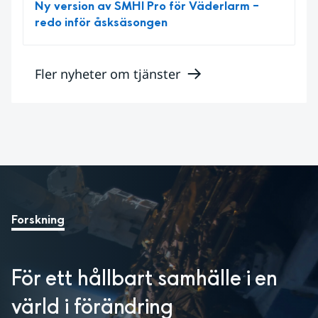
Ny version av SMHI Pro för Väderlarm –
redo inför åsksäsongen
Fler nyheter om tjänster
Forskning
För ett hållbart samhälle i en 
värld i förändring