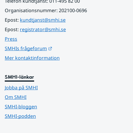
Telefon kundtjänst: 011-495 82 00
Organisationsnummer: 202100-0696
Epost: 
kundtjanst@smhi.se
Epost: 
registrator@smhi.se
Press
Länk till annan webbplats.
SMHIs frågeforum
Mer kontaktinformation
SMHI-länkar
Jobba på SMHI
Om SMHI
SMHI-bloggen
SMHI-podden