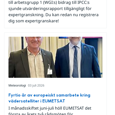
till arbetsgrupp 1 (WGI:s) bidrag till IPCC:s
sjunde utvärderingsrapport tillgängligt för
expertgranskning. Du kan redan nu registrera
dig som expertgranskare!
Meteorologi
03 juli 2026
Fyrtio år av europeiskt samarbete kring
vädersatelliter i EUMETSAT
I månadsskiftet juni-juli höll EUMETSAT det
första av årets två rådsmöten för