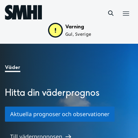
Hoppa till sidans innehåll
Meny
Varning
Gul, Sverige
Huvudinnehåll
Väder
Hitta din väder­prognos
Aktuella prognoser och observationer
Till väderprognosen