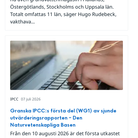
Östergötlands, Stockholms och Uppsala län.
Totalt omfattas 11 län, säger Hugo Rudebeck,
vakthava...
IPCC
07 juli 2026
Granska IPCC:s första del (WG1) av sjunde
utvärderingsrapporten – Den
Naturvetenskapliga Basen
Från den 10 augusti 2026 är det första utkastet