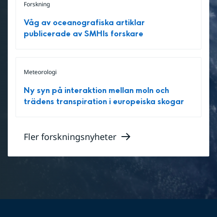
Forskning
Våg av oceanografiska artiklar
publicerade av SMHIs forskare
Meteorologi
Ny syn på interaktion mellan moln och
trädens transpiration i europeiska skogar
Fler forskningsnyheter