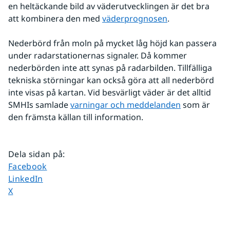
en heltäckande bild av väderutvecklingen är det bra 
att kombinera den med 
väderprognosen
.
Nederbörd från moln på mycket låg höjd kan passera 
under radarstationernas signaler. Då kommer 
nederbörden inte att synas på radarbilden. Tillfälliga 
tekniska störningar kan också göra att all nederbörd 
inte visas på kartan. Vid besvärligt väder är det alltid 
SMHIs samlade 
varningar och meddelanden
 som är 
den främsta källan till information.
Dela sidan på
:
Dela sidan på
Facebook
Dela sidan på
LinkedIn
Dela sidan på
X