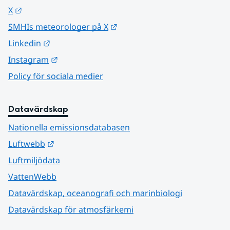
Länk till annan webbplats.
X
Länk till annan webbplats.
SMHIs meteorologer på X
Länk till annan webbplats.
Linkedin
Länk till annan webbplats.
Instagram
Policy för sociala medier
Datavärdskap
Nationella emissionsdatabasen
Länk till annan webbplats.
Luftwebb
Luftmiljödata
VattenWebb
Datavärdskap, oceanografi och marinbiologi
Datavärdskap för atmosfärkemi