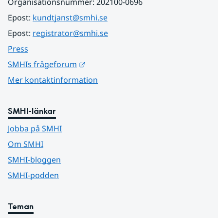
Organisationsnummer: 202100-0696
Epost: 
kundtjanst@smhi.se
Epost: 
registrator@smhi.se
Press
Länk till annan webbplats.
SMHIs frågeforum
Mer kontaktinformation
SMHI-länkar
Jobba på SMHI
Om SMHI
SMHI-bloggen
SMHI-podden
Teman