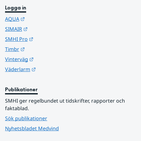
Logga in
Länk till annan webbplats.
AQUA
Länk till annan webbplats.
SIMAIR
Länk till annan webbplats.
SMHI Pro
Länk till annan webbplats.
Timbr
Länk till annan webbplats.
Vinterväg
Länk till annan webbplats.
Väderlarm
Publikationer
SMHI ger regelbundet ut tidskrifter, rapporter och 
faktablad.
Sök publikationer
Nyhetsbladet Medvind