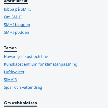
SMHI-länkar
Jobba på SMHI
Om SMHI
SMHI-bloggen
SMHI-podden
Teman
Havsmiljö i kust och hav
Kunskapscentrum för klimatanpassning
Luftkvalitet
SIMAIR
Sjöar och vattendrag
Om webbplatsen