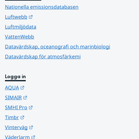
Nationella emissionsdatabasen
Länk till annan webbplats.
Luftwebb
Luftmiljödata
VattenWebb
Datavärdskap, oceanografi och marinbiologi
Datavärdskap för atmosfärkemi
Logga in
Länk till annan webbplats.
AQUA
Länk till annan webbplats.
SIMAIR
Länk till annan webbplats.
SMHI Pro
Länk till annan webbplats.
Timbr
Länk till annan webbplats.
Vinterväg
Länk till annan webbplats.
Väderlarm