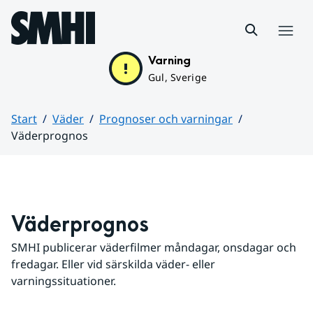
Hoppa till sidans innehåll
Meny
Varning
Gul, Sverige
Start
Väder
Prognoser och varningar
Väderprognos
Huvudinnehåll
Väderprognos
SMHI publicerar väderfilmer måndagar, onsdagar och 
fredagar. Eller vid särskilda väder- eller 
varningssituationer.