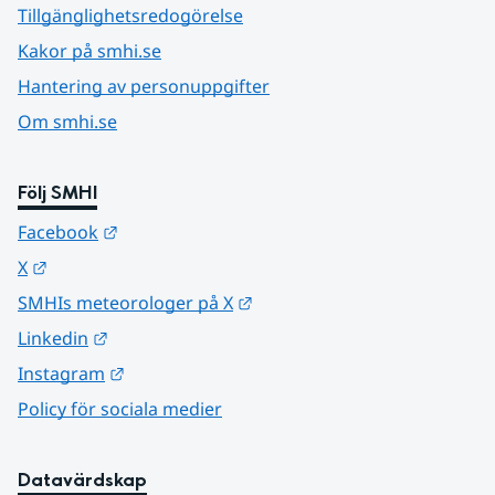
Tillgänglighetsredogörelse
Kakor på smhi.se
Hantering av personuppgifter
Om smhi.se
Följ SMHI
Länk till annan webbplats.
Facebook
Länk till annan webbplats.
X
Länk till annan webbplats.
SMHIs meteorologer på X
Länk till annan webbplats.
Linkedin
Länk till annan webbplats.
Instagram
Policy för sociala medier
Datavärdskap