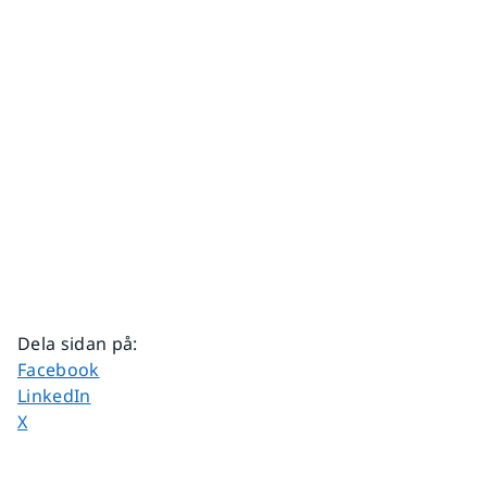
Dela sidan på
:
Dela sidan på
Facebook
Dela sidan på
LinkedIn
Dela sidan på
X