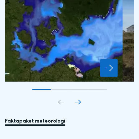
Gå till bildkort
Gå till bildkort
1
Gå till bildkort
2
Gå till bildkort
3
4
Faktapaket meteorologi