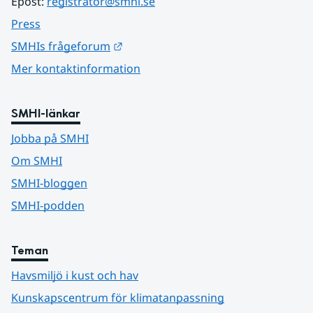
Epost: 
registrator@smhi.se
Press
Länk till annan webbplats.
SMHIs frågeforum
Mer kontaktinformation
SMHI-länkar
Jobba på SMHI
Om SMHI
SMHI-bloggen
SMHI-podden
Teman
Havsmiljö i kust och hav
Kunskapscentrum för klimatanpassning