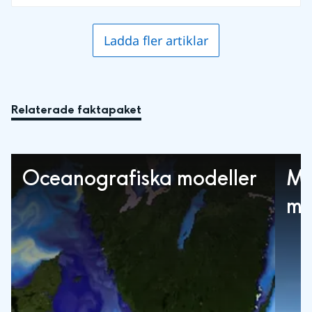
Ladda fler artiklar
Relaterade faktapaket
Oceanografiska modeller
Me
mä