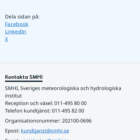
Dela sidan på
:
Dela sidan på
Facebook
Dela sidan på
LinkedIn
Dela sidan på
X
Kontakta SMHI
SMHI, Sveriges meteorologiska och hydrologiska 
institut
Reception och växel: 011-495 80 00
Telefon kundtjänst: 011-495 82 00
Organisationsnummer: 202100-0696
Epost: 
kundtjanst@smhi.se