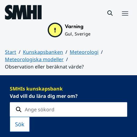
Hoppa till sidans innehåll
Meny
Varning
Gul, Sverige
Start
Kunskapsbanken
Meteorologi
Meteorologiska modeller
Observation eller beräknat värde?
Huvudinnehåll
SMHIs kunskapsbank
Vad vill du lära dig mer om?