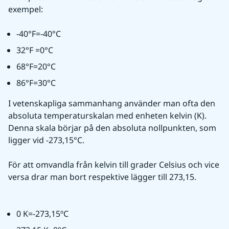
exempel:
-40°F=-40°C
32°F =0°C
68°F=20°C
86°F=30°C
I vetenskapliga sammanhang använder man ofta den 
absoluta temperaturskalan med enheten kelvin (K). 
Denna skala börjar på den absoluta nollpunkten, som 
ligger vid -273,15°C.
För att omvandla från kelvin till grader Celsius och vice 
versa drar man bort respektive lägger till 273,15.
0 K=-273,15ºC