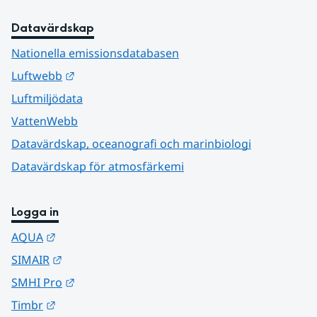
Datavärdskap
Nationella emissionsdatabasen
Länk till annan webbplats.
Luftwebb
Luftmiljödata
VattenWebb
Datavärdskap, oceanografi och marinbiologi
Datavärdskap för atmosfärkemi
Logga in
Länk till annan webbplats.
AQUA
Länk till annan webbplats.
SIMAIR
Länk till annan webbplats.
SMHI Pro
Länk till annan webbplats.
Timbr