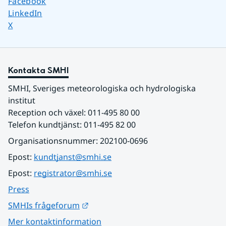
Dela sidan på
Facebook
Dela sidan på
LinkedIn
Dela sidan på
X
Kontakta SMHI
SMHI, Sveriges meteorologiska och hydrologiska 
institut
Reception och växel: 011-495 80 00
Telefon kundtjänst: 011-495 82 00
Organisationsnummer: 202100-0696
Epost: 
kundtjanst@smhi.se
Epost: 
registrator@smhi.se
Press
Länk till annan webbplats.
SMHIs frågeforum
Mer kontaktinformation