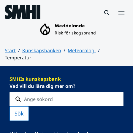
Hoppa till sidans innehåll
Meny
Meddelande
Risk för skogsbrand
Start
Kunskapsbanken
Meteorologi
Temperatur
Huvudinnehåll
SMHIs kunskapsbank
Vad vill du lära dig mer om?