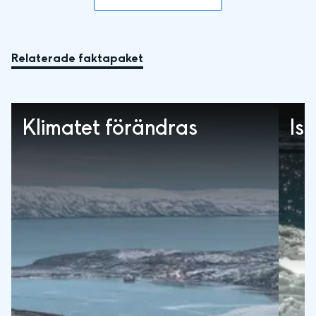
Relaterade faktapaket
Klimatet förändras
Is 