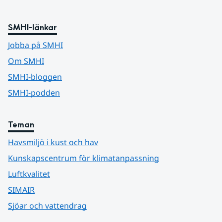
SMHI-länkar
Jobba på SMHI
Om SMHI
SMHI-bloggen
SMHI-podden
Teman
Havsmiljö i kust och hav
Kunskapscentrum för klimatanpassning
Luftkvalitet
SIMAIR
Sjöar och vattendrag