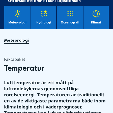
Utforska ett ämne i kunskapsbanken
Meteorologi
Hydrologi
Oceanografi
Klimat
Meteorologi
Faktapaket
Temperatur
Lufttemperatur är ett mått på 
luftmolekylernas genomsnittliga 
rörelseenergi. Temperaturen är traditionellt 
en av de viktigaste parametrarna både inom 
klimatologin och i väderprognoser. 
Temperaturen kan i vissa vädersituationer 