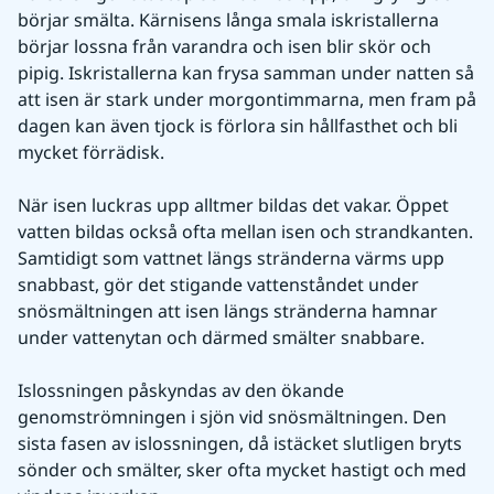
börjar smälta. Kärnisens långa smala iskristallerna 
börjar lossna från varandra och isen blir skör och 
pipig. Iskristallerna kan frysa samman under natten så 
att isen är stark under morgontimmarna, men fram på 
dagen kan även tjock is förlora sin hållfasthet och bli 
mycket förrädisk.
När isen luckras upp alltmer bildas det vakar. Öppet 
vatten bildas också ofta mellan isen och strandkanten. 
Samtidigt som vattnet längs stränderna värms upp 
snabbast, gör det stigande vattenståndet under 
snösmältningen att isen längs stränderna hamnar 
under vattenytan och därmed smälter snabbare.
Islossningen påskyndas av den ökande 
genomströmningen i sjön vid snösmältningen. Den 
sista fasen av islossningen, då istäcket slutligen bryts 
sönder och smälter, sker ofta mycket hastigt och med 