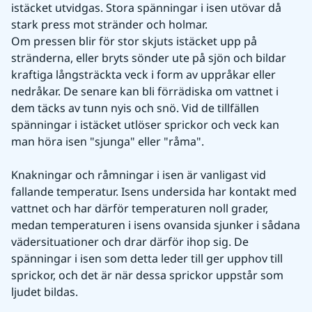
istäcket utvidgas. Stora spänningar i isen utövar då 
stark press mot stränder och holmar.
Om pressen blir för stor skjuts istäcket upp på 
stränderna, eller bryts sönder ute på sjön och bildar 
kraftiga långsträckta veck i form av uppråkar eller 
nedråkar. De senare kan bli förrädiska om vattnet i 
dem täcks av tunn nyis och snö. Vid de tillfällen 
spänningar i istäcket utlöser sprickor och veck kan 
man höra isen "sjunga" eller "råma".
Knakningar och råmningar i isen är vanligast vid 
fallande temperatur. Isens undersida har kontakt med 
vattnet och har därför temperaturen noll grader, 
medan temperaturen i isens ovansida sjunker i sådana 
vädersituationer och drar därför ihop sig. De 
spänningar i isen som detta leder till ger upphov till 
sprickor, och det är när dessa sprickor uppstår som 
ljudet bildas.