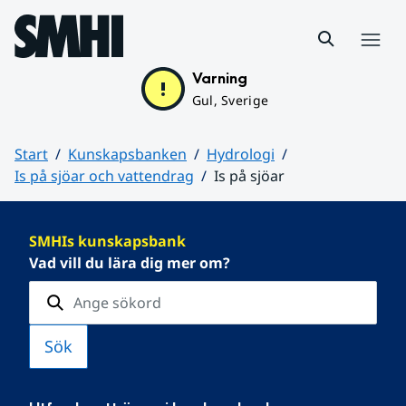
Hoppa till sidans innehåll
Meny
Varning
Gul, Sverige
Start
Kunskapsbanken
Hydrologi
Is på sjöar och vattendrag
Is på sjöar
Huvudinnehåll
SMHIs kunskapsbank
Vad vill du lära dig mer om?