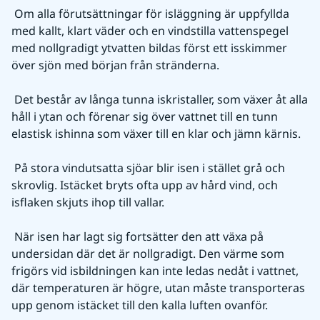
 Om alla förutsättningar för isläggning är uppfyllda 
med kallt, klart väder och en vindstilla vattenspegel 
med nollgradigt ytvatten bildas först ett isskimmer 
över sjön med början från stränderna.
 Det består av långa tunna iskristaller, som växer åt alla 
håll i ytan och förenar sig över vattnet till en tunn 
elastisk ishinna som växer till en klar och jämn kärnis.
 På stora vindutsatta sjöar blir isen i stället grå och 
skrovlig. Istäcket bryts ofta upp av hård vind, och 
isflaken skjuts ihop till vallar.
 När isen har lagt sig fortsätter den att växa på 
undersidan där det är nollgradigt. Den värme som 
frigörs vid isbildningen kan inte ledas nedåt i vattnet, 
där temperaturen är högre, utan måste transporteras 
upp genom istäcket till den kalla luften ovanför.