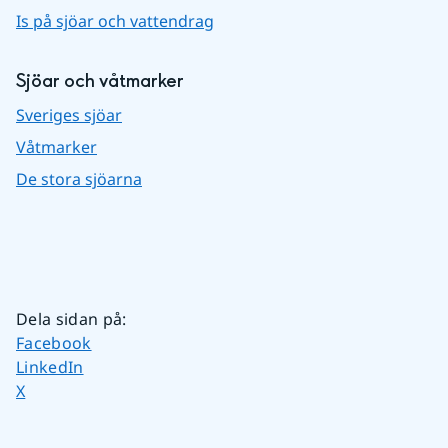
Is på sjöar och vattendrag
Sjöar och våtmarker
Sveriges sjöar
Våtmarker
De stora sjöarna
Dela sidan på
:
Dela sidan på
Facebook
Dela sidan på
LinkedIn
Dela sidan på
X