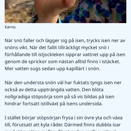
Kärnis.
När snö faller och lägger sig på isen, trycks isen ner av 
snöns vikt. När det fallit tillräckligt mycket snö i 
förhållande till istjockleken sipprar vattnet upp på isen 
genom de sprickor som nästan alltid finns i istäcket. 
Mer vatten sugs sedan upp kapillärt i snön.
När den understa snön väl har fuktats tyngs isen ner 
också av detta uppträngda vatten. Den blöta 
nollgradiga stöpsörja som på så vis bildas på isen 
hindrar fortsatt istillväxt på isens undersida.
I stället börjar stöpsörjan frysa i sin övre yta och växa 
till, förutsatt att kyla råder. Därmed finns dubbla isar 