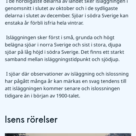
 I de nordligaste delarna av landet sker isläggningen i 
genomsnitt i slutet av oktober och i de sydligaste 
delarna i slutet av december. Sjöar i södra Sverige kan 
enstaka år förbli isfria hela vintrar.
 Isläggningen sker först i små, grunda och högt 
belägna sjöar i norra Sverige och sist i stora, djupa 
sjöar på låg höjd i södra Sverige. Det finns ett starkt 
samband mellan isläggningstidpunkt och sjödjup.
 I sjöar där observationer av isläggning och islossning 
har pågått många år kan märkas en svag tendens till 
att isläggningen kommer senare och islossningen 
tidigare än i början av 1900-talet.
Isens rörelser