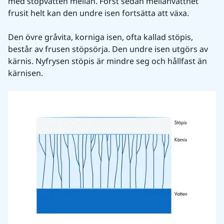
med stöpvatten mellan. Först sedan mellanvattnet 
frusit helt kan den undre isen fortsätta att växa.
Den övre gråvita, korniga isen, ofta kallad stöpis, 
består av frusen stöpsörja. Den undre isen utgörs av 
kärnis. Nyfrysen stöpis är mindre seg och hållfast än 
kärnisen.