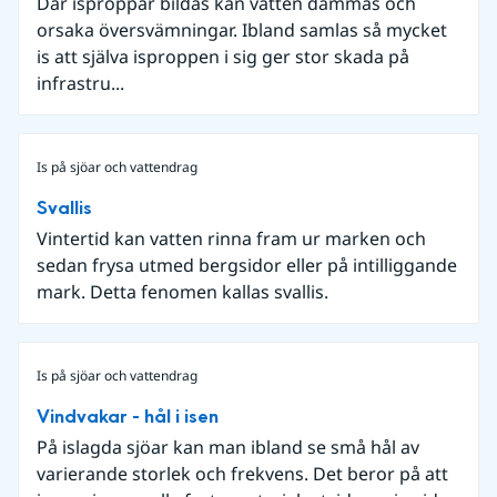
Där isproppar bildas kan vatten dämmas och
orsaka översvämningar. Ibland samlas så mycket
is att själva isproppen i sig ger stor skada på
infrastru...
Is på sjöar och vattendrag
Svallis
Vintertid kan vatten rinna fram ur marken och
sedan frysa utmed bergsidor eller på intilliggande
mark. Detta fenomen kallas svallis.
Is på sjöar och vattendrag
Vindvakar - hål i isen
På islagda sjöar kan man ibland se små hål av
varierande storlek och frekvens. Det beror på att