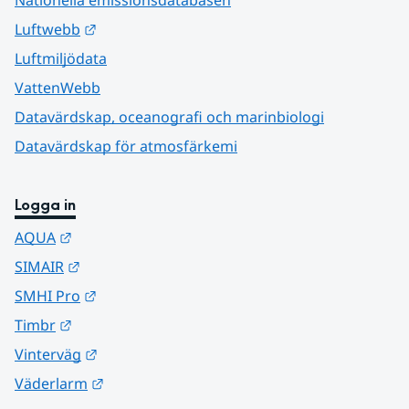
Nationella emissionsdatabasen
Länk till annan webbplats.
Luftwebb
Luftmiljödata
VattenWebb
Datavärdskap, oceanografi och marinbiologi
Datavärdskap för atmosfärkemi
Logga in
Länk till annan webbplats.
AQUA
Länk till annan webbplats.
SIMAIR
Länk till annan webbplats.
SMHI Pro
Länk till annan webbplats.
Timbr
Länk till annan webbplats.
Vinterväg
Länk till annan webbplats.
Väderlarm