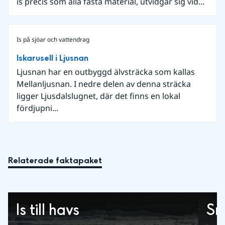
is precis som alla fasta material, utvidgar sig vid...
Is på sjöar och vattendrag
Iskarusell i Ljusnan
Ljusnan har en outbyggd älvsträcka som kallas
Mellanljusnan. I nedre delen av denna sträcka
ligger Ljusdalslugnet, där det finns en lokal
fördjupni...
Relaterade faktapaket
Is till havs
Sn