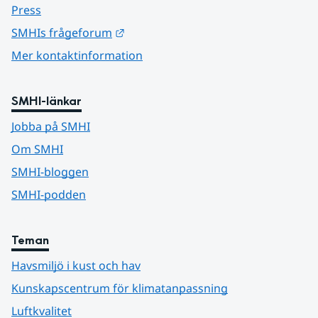
Press
Länk till annan webbplats.
SMHIs frågeforum
Mer kontaktinformation
SMHI-länkar
Jobba på SMHI
Om SMHI
SMHI-bloggen
SMHI-podden
Teman
Havsmiljö i kust och hav
Kunskapscentrum för klimatanpassning
Luftkvalitet