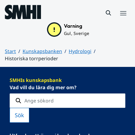
Hoppa till sidans innehåll
Meny
Varning
Gul, Sverige
Start
Kunskapsbanken
Hydrologi
Historiska torrperioder
Huvudinnehåll
SMHIs kunskapsbank
Vad vill du lära dig mer om?