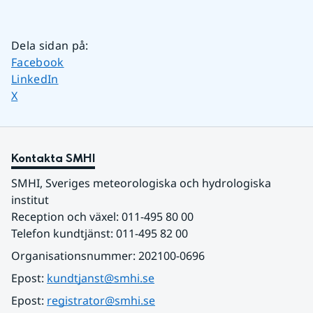
Dela sidan på
:
Dela sidan på
Facebook
Dela sidan på
LinkedIn
Dela sidan på
X
Kontakta SMHI
SMHI, Sveriges meteorologiska och hydrologiska 
institut
Reception och växel: 011-495 80 00
Telefon kundtjänst: 011-495 82 00
Organisationsnummer: 202100-0696
Epost: 
kundtjanst@smhi.se
Epost: 
registrator@smhi.se