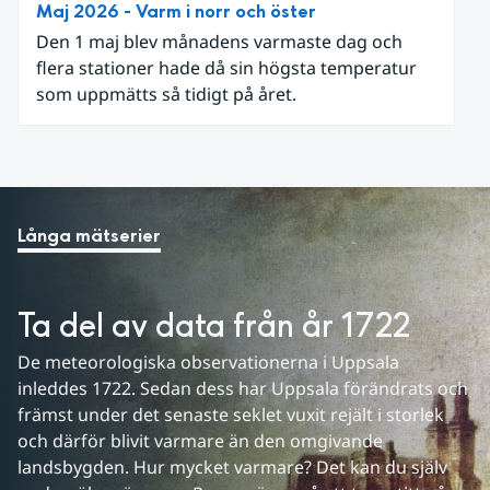
Maj 2026 - Varm i norr och öster
Den 1 maj blev månadens varmaste dag och
flera stationer hade då sin högsta temperatur
som uppmätts så tidigt på året.
Långa mätserier
Ta del av data från år 1722
De meteorologiska observationerna i Uppsala 
inleddes 1722. Sedan dess har Uppsala förändrats och 
främst under det senaste seklet vuxit rejält i storlek 
och därför blivit varmare än den omgivande 
landsbygden. Hur mycket varmare? Det kan du själv 