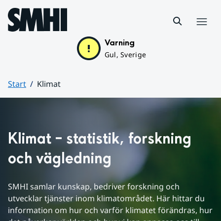
Hoppa till sidans innehåll
Meny
Varning
Gul, Sverige
Start
Klimat
Huvudinnehåll
Klimat – statistik, forskning 
och vägledning
SMHI samlar kunskap, bedriver forskning och 
utvecklar tjänster inom klimatområdet. Här hittar du 
information om hur och varför klimatet förändras, hur 