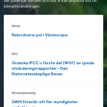
det påverkar världen och hur vi kan anpassa oss till 
klimatförändringen.
Klimat
Rekordvarm juni i Västeuropa
IPCC
Granska IPCC:s första del (WG1) av sjunde
utvärderingsrapporten – Den
Naturvetenskapliga Basen
Klimatanpassning
SMHI föreslår att fler myndigheter