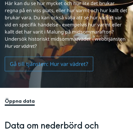
Här kan du se hur mycket och hur lite det brukar 
regna på en viss plats, eller hur varmt och hur kallt det 
brukar vara. Du kan också välja att se hur vädret var 
vid en specifik händelse - exempelvis hur varmt eller 
kallt det har varit i Malung på midsommarafton? 
Undersök historiskt midsommarväder i webbtjänsten 
Hur var vädret?
Gå till tjänsten: Hur var vädret?
Öppna data
Data om nederbörd och 