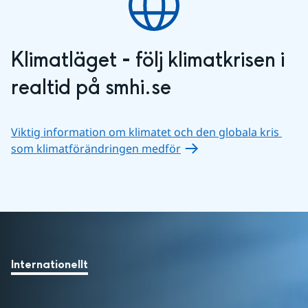
Klimatläget 
- 
följ klimatkrisen i 
realtid på smhi.se
Viktig information om klimatet och den globala kris 
som klimatförändringen medför
Internationellt