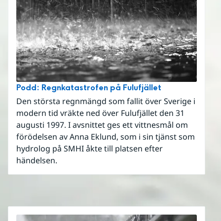
Podd: Regnkatastrofen på Fulufjället
Den största regnmängd som fallit över Sverige i
modern tid vräkte ned över Fulufjället den 31
augusti 1997. I avsnittet ges ett vittnesmål om
förödelsen av Anna Eklund, som i sin tjänst som
hydrolog på SMHI åkte till platsen efter
händelsen.