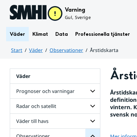
Hoppa till sidans innehåll
Varning
Gul, Sverige
Väder
Klimat
Data
Professionella tjänster
Start
Väder
Observationer
Årstidskarta
Huvudinnehåll
Årst
Väder
Prognoser och varningar
Årstidskar
definitio
Radar och satellit
vintern. 
Undersidor
Observationer
för
för
svensk no
Prognoser
Undersidor
Väder till havs
Undersidor
och
för
varningar
Radar
Observationer
Mer inform