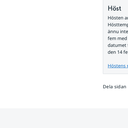
Höst
Hösten an
Hösttemp
ännu inte
fem med h
datumet 
den 14 fe
Höstens 
Dela sidan