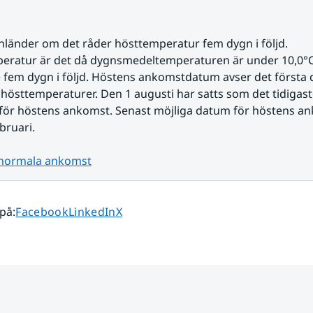
länder om det råder hösttemperatur fem dygn i följd. 
eratur är det då dygnsmedeltemperaturen är under 10,0°C
 fem dygn i följd. Höstens ankomstdatum avser det första d
östtemperaturer. Den 1 augusti har satts som det tidigaste 
för höstens ankomst. Senast möjliga datum för höstens an
bruari.
normala ankomst
Dela sidan på
Dela sidan på
Dela sidan på
 på
:
Facebook
LinkedIn
X