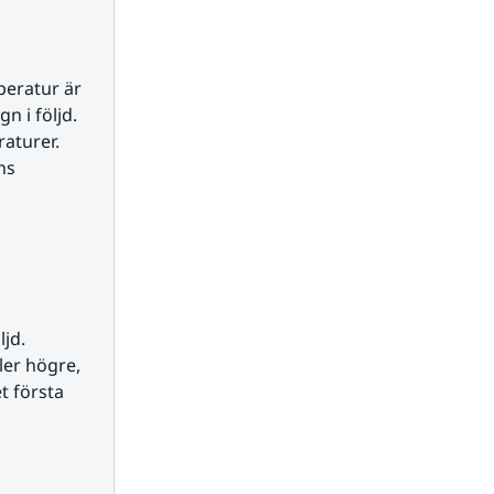
eratur är 
 i följd. 
turer. 
s 
d. 
r högre, 
 första 