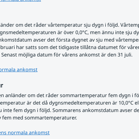
änder om det råder vårtemperatur sju dygn i följd. Vårtemp
gnsmedeltemperaturen är över 0,0°C, men ännu inte sju dygn
nkomstdatum avser det första dygnet av sju med vårtempera
bruari har satts som det tidigaste tillåtna datumet för våren
Senast möjliga datum för vårens ankomst är den 31 juli.
ormala ankomst
r
 anländer om det råder sommartemperatur fem dygn i följ
mperatur är det då dygnsmedeltemperaturen är 10,0°C elle
 inte fem dygn i följd. Sommarens ankomstdatum avser det
v fem med sommartemperaturer.
ns normala ankomst