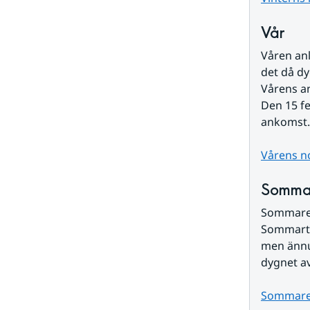
Vår
Våren anl
det då dy
Vårens a
Den 15 fe
ankomst. 
Vårens n
Somma
Sommaren
Sommarte
men ännu
dygnet a
Sommare