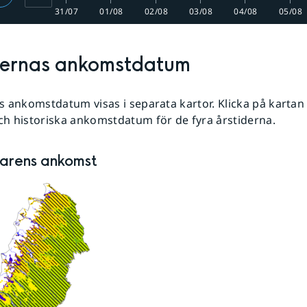
31/07
01/08
02/08
03/08
04/08
05/08
dernas ankomstdatum
s ankomstdatum visas i separata kartor. Klicka på kartan f
h historiska ankomstdatum för de fyra årstiderna.
rens ankomst