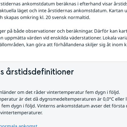
stidernas ankomstdatum beräknas i efterhand visar årstids
aktuella läget och inte årstidernas ankomstdatum. Kartan 
h skapas omkring kl. 20 svensk normaltid.
er på både observationer och beräkningar. Därför kan kart
rån uppmätta värden vid enskilda väderstationer. Lokala variati
jällområden, kan göra att förhållandena skiljer sig åt inom 
 årstidsdefinitioner
nländer om det råder vintertemperatur fem dygn i följd. 
peratur är det då dygnsmedeltemperaturen är 0,0°C eller l
 fem dygn i följd. Vinterns ankomstdatum avser det första 
vintertemperaturer.
 normala ankomst