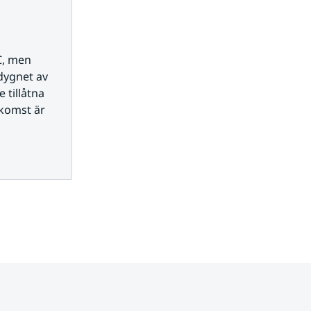
, men 
ygnet av 
tillåtna 
komst är 