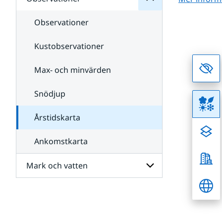
Undersidor
och
för
satellit
Väder
Observationer
till
havs
Kustobservationer
Max- och minvärden
Snödjup
Årstidskarta
Ankomstkarta
Mark och vatten
Undersidor
för
Mark
och