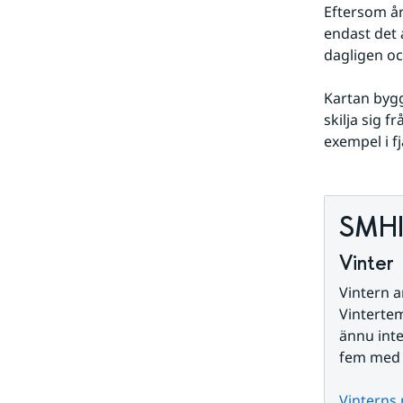
Eftersom år
endast det 
dagligen oc
Kartan bygg
skilja sig f
exempel i f
SMHIs
Vinter
Vintern a
Vintertem
ännu inte
fem med 
Vinterns