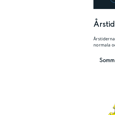
Årsti
Årstiderna
normala oc
Somma