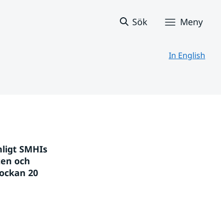
Sök
Meny
In English
ligt SMHIs 
en och 
ockan 20 