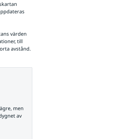
kartan 
uppdateras 
ans värden 
oner, till 
korta avstånd.
ägre, men 
dygnet av 