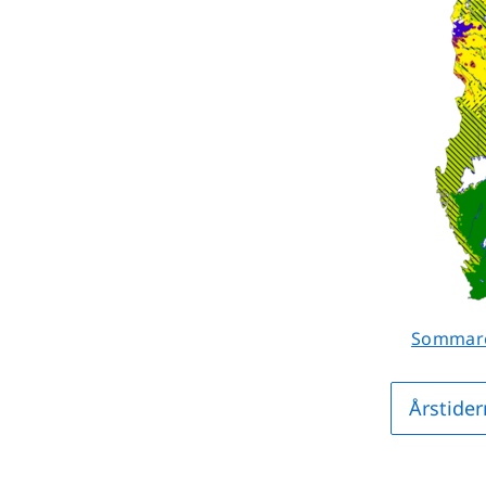
Sommar
Årstide