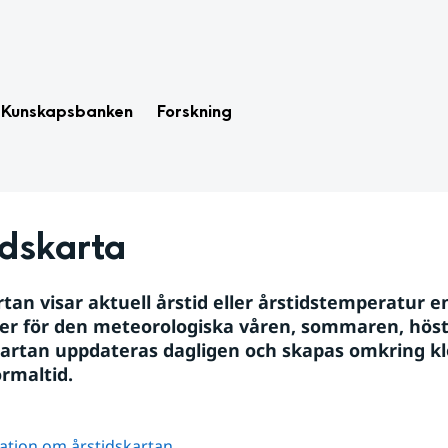
Kunskapsbanken
Forskning
idskarta
tan visar aktuell årstid eller årstidstemperatur en
ner för den meteorologiska våren, sommaren, höst
Kartan uppdateras dagligen och skapas omkring kl
rmaltid.
ation om årstidskartan