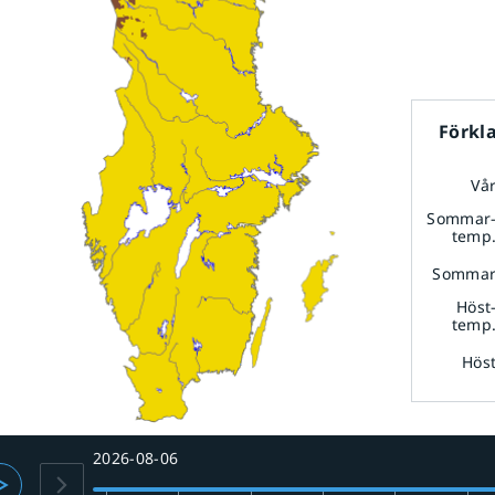
Förkl
Vå
Sommar
temp
Somma
Höst
temp
Hös
2026-08-06