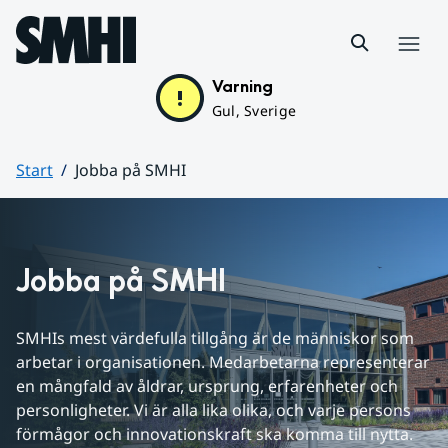
Hoppa till sidans innehåll
Meny
Varning
Gul, Sverige
Start
Jobba på SMHI
Huvudinnehåll
Jobba på SMHI
SMHIs mest värdefulla tillgång är de människor som 
arbetar i organisationen. Medarbetarna representerar 
en mångfald av åldrar, ursprung, erfarenheter och 
personligheter. Vi är alla lika olika, och varje persons 
förmågor och innovationskraft ska komma till nytta. 