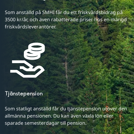
Som anställd på SMHI får du ett friskvårdsbidrag på 
3500 kr/år, och även rabatterade priser hos en mängd 
friskvårdsleverantörer.
Tjänstepension
Som statligt anställd får du tjänstepension utöver den 
allmänna pensionen. Du kan även växla lön eller 
sparade semesterdagar till pension.