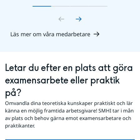
Gå till bildkort
Gå till bildkort
1
Gå till bildkort
2
Gå till bildkort
3
4
Läs mer om våra medarbetare
Letar du efter en plats att göra 
examensarbete eller praktik 
på?
Omvandla dina teoretiska kunskaper praktiskt och lär 
känna en möjlig framtida arbetsgivare! SMHI tar i mån 
av plats och behov gärna emot examensarbetare och 
praktikanter.