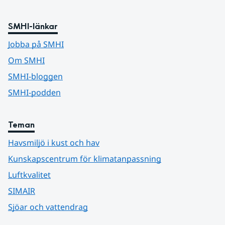
SMHI-länkar
Jobba på SMHI
Om SMHI
SMHI-bloggen
SMHI-podden
Teman
Havsmiljö i kust och hav
Kunskapscentrum för klimatanpassning
Luftkvalitet
SIMAIR
Sjöar och vattendrag