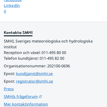
Dela sidan på
LinkedIn
Dela sidan på
X
Kontakta SMHI
SMHI, Sveriges meteorologiska och hydrologiska 
institut
Reception och växel: 011-495 80 00
Telefon kundtjänst: 011-495 82 00
Organisationsnummer: 202100-0696
Epost: 
kundtjanst@smhi.se
Epost: 
registrator@smhi.se
Press
Länk till annan webbplats.
SMHIs frågeforum
Mer kontaktinformation