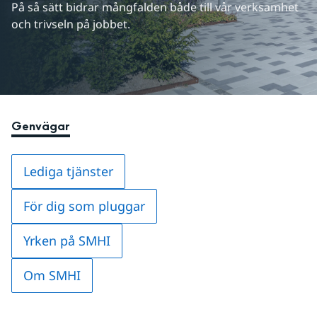
På så sätt bidrar mångfalden både till vår verksamhet 
och trivseln på jobbet.
Genvägar
Lediga tjänster
För dig som pluggar
Yrken på SMHI
Om SMHI