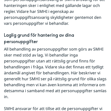
hanteringen sker i enlighet med gällande lagar och 
regler. Vidare har SMHI i egenskap av 
personuppgiftsansvarig skyldigheter gentemot den 
vars personuppgifter vi behandlar.
Laglig grund för hantering av dina 
personuppgifter
All behandling av personuppgifter som görs av SMHI 
sker med stöd av lag. Vi behandlar inga 
personuppgifter utan att rättslig grund finns för 
behandlingen i fråga. Vidare ska det finnas ett tydligt 
ändamål angivet för behandlingen. Här beskriver vi 
generellt hur SMHI ser på rättslig grund för olika slags 
behandling men vi kan även komma att informera om 
detsamma i samband med att personuppgifter samlas 
in.
SMHI ansvarar för att tillse att de personuppgifter vi 