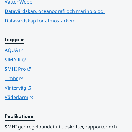
VattenWebb
Datavärdskap, oceanografi och marinbiologi
Datavärdskap för atmosfärkemi
Logga in
Länk till annan webbplats.
AQUA
Länk till annan webbplats.
SIMAIR
Länk till annan webbplats.
SMHI Pro
Länk till annan webbplats.
Timbr
Länk till annan webbplats.
Vinterväg
Länk till annan webbplats.
Väderlarm
Publikationer
SMHI ger regelbundet ut tidskrifter, rapporter och 