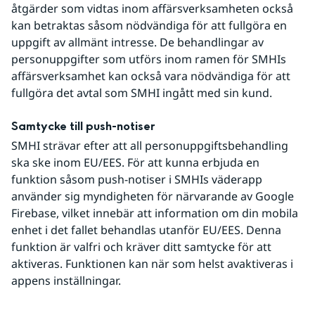
åtgärder som vidtas inom affärsverksamheten också 
kan betraktas såsom nödvändiga för att fullgöra en 
uppgift av allmänt intresse. De behandlingar av 
personuppgifter som utförs inom ramen för SMHIs 
affärsverksamhet kan också vara nödvändiga för att 
fullgöra det avtal som SMHI ingått med sin kund.
Samtycke till push-notiser
SMHI strävar efter att all personuppgiftsbehandling 
ska ske inom EU/EES. För att kunna erbjuda en 
funktion såsom push-notiser i SMHIs väderapp 
använder sig myndigheten för närvarande av Google 
Firebase, vilket innebär att information om din mobila 
enhet i det fallet behandlas utanför EU/EES. Denna 
funktion är valfri och kräver ditt samtycke för att 
aktiveras. Funktionen kan när som helst avaktiveras i 
appens inställningar.