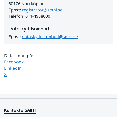
60176 Norrköping
Epost: 
registrator@smhi.se
Telefon: 011-4958000
Dataskyddsombud
Epost: 
dataskyddsombud@smhi.se
Dela sidan på
:
Dela sidan på
Facebook
Dela sidan på
LinkedIn
Dela sidan på
X
Kontakta SMHI