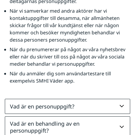
deltagarnas personuppgifter.
När vi samverkar med andra aktörer har vi 
kontaktuppgifter till desamma, när allmänheten 
skickar frågor till vår kundtjänst eller när någon 
kommer och besöker myndigheten behandlar vi 
dessa personers personuppgifter.
När du prenumererar på något av våra nyhetsbrev 
eller när du skriver till oss på något av våra sociala 
medier behandlar vi personuppgifter.
När du anmäler dig som användartestare till 
exempelvis SMHI Väder app.
Vad är en personuppgift?
Vad är en behandling av en
personuppgift?