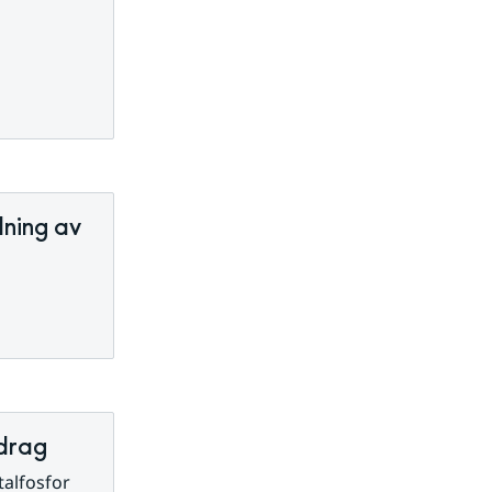
dning av
ndrag
alfosfor 