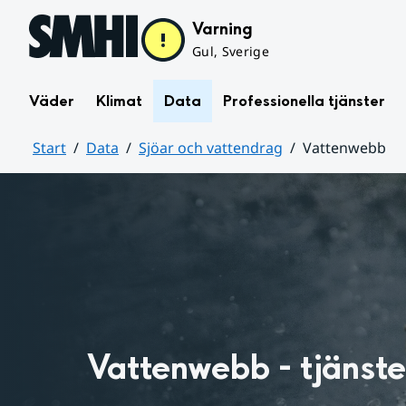
Hoppa till sidans innehåll
Varning
Gul, Sverige
Väder
Klimat
Data
Professionella tjänster
Start
Data
Sjöar och vattendrag
Vattenwebb
Huvudinnehåll
Vattenwebb - tjänste