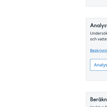
Analys
Undersök 
och vatt
Beskrivni
Analys
Beräkn