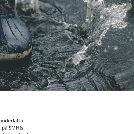
underlätta 
l på SMHIs 