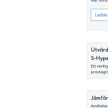
Här finns
Ladda 
Utvärd
S-Hyp
Ett verkt
provtagn
Jämför
Avvikelse