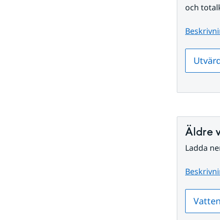
och total
Beskrivni
Utvärd
Äldre 
Ladda ne
Beskrivni
Vatte