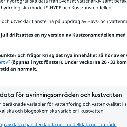
er, hydrografiska data från Svenskt vattenarkiv samt beräk
hydrologiska modell S-HYPE och Kustzonsmodellen.
 och utvecklar tjänsterna på uppdrag av Havs- och vatten
 juli driftsattes en ny version av Kustzonsmodellen med d
Länk till annan webbplats, öppnas i nytt fönster.
rt
 (öppnas i nytt fönster). Under veckorna 26 - 33 komm
rstid än normalt.
data för avrinningsområden och kustvatten
 beräknade variabler för vattenföring och vattenkvalitet i s
kaliska och biogeokemiska variabler i kustvatten.
ng av data i tjänsten ladda ner modelldata per område