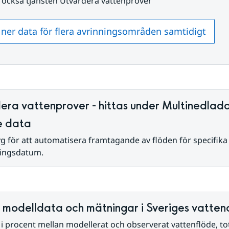
 också tjänsten Utvärdera vattenprover
ner data för flera avrinningsområden samtidigt
era vattenprover - hittas under Multinedlad
e data
yg för att automatisera framtagande av flöden för specifika 
ingsdatum.
 modelldata och mätningar i Sveriges vatte
 i procent mellan modellerat och observerat vattenflöde, tot