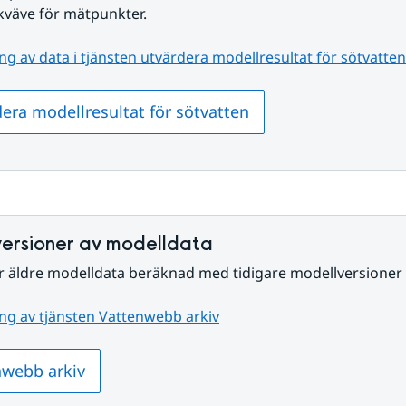
kväve för mätpunkter.
ng av data i tjänsten utvärdera modellresultat för sötvatten
era modellresultat för sötvatten
versioner av modelldata
r äldre modelldata beräknad med tidigare modellversioner
ng av tjänsten Vattenwebb arkiv
nwebb arkiv