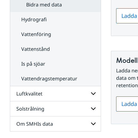
Om
Bidra med data
Undersidor
data i
för
Vattenwebb
Ladda
Om
Hydrografi
tjänster
i
Vattenwebb
Vattenföring
Vattenstånd
Modell
Is på sjöar
Ladda ne
data om t
Vattendragstemperatur
retention
Luftkvalitet
Ladda 
Solstrålning
Undersidor
för
Luftkvalitet
Om SMHIs data
Undersidor
för
Solstrålning