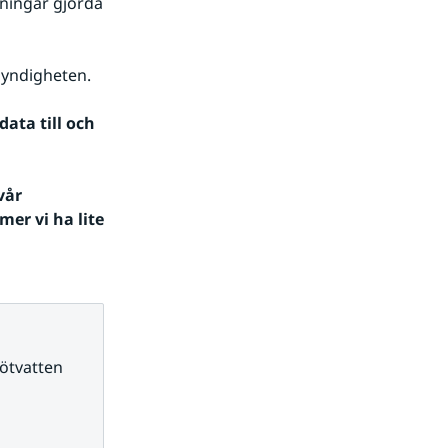
ningar gjorda 
myndigheten.
ata till och 
Har ni synpunkter och frågor kring det nya innehållet så hör av er vår 
er vi ha lite 
ötvatten 