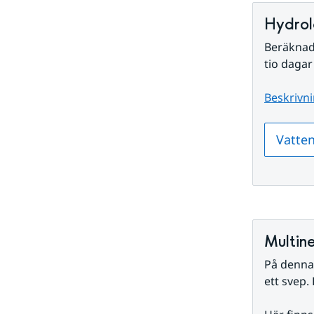
Undersidor
för
Hydrol
Om
SMHIs
Beräknad
data
tio dagar
Beskrivni
Vatten
Multin
På denna 
ett svep.