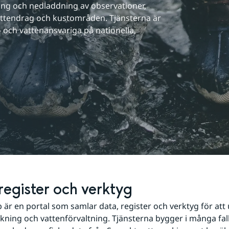
ring och nedladdning av observationer, 
vattendrag och kustområden. Tjänsterna är 
- och vattenansvariga på nationella, 
register och verktyg
är en portal som samlar data, register och verktyg för att 
kning och vattenförvaltning. Tjänsterna bygger i många fal