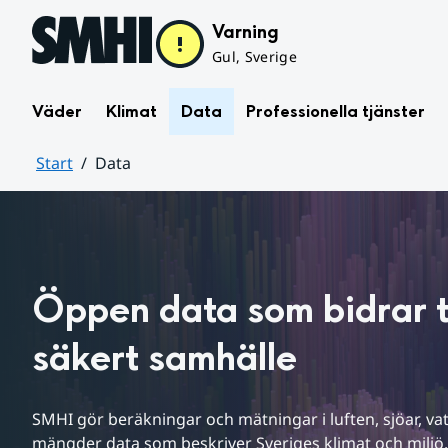
Hoppa till sidans innehåll
Varning
Gul, Sverige
Väder
Klimat
Data
Professionella tjänster
Start
Data
Huvudinnehåll
Öppen data som bidrar til
säkert samhälle
SMHI gör beräkningar och mätningar i luften, sjöar, vat
mängder data som beskriver Sveriges klimat och miljö. 