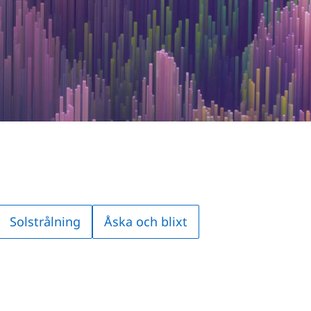
Solstrålning
Åska och blixt