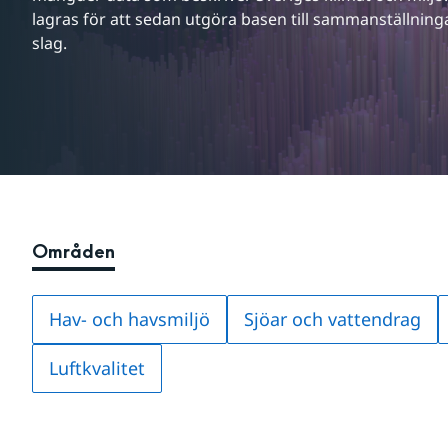
lagras för att sedan utgöra basen till sammanställningar
slag.
Områden
Hav- och havsmiljö
Sjöar och vattendrag
Luftkvalitet