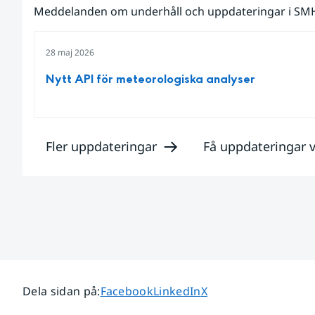
Meddelanden om underhåll och uppdateringar i SMHI
28 maj 2026
Nytt API för meteorologiska analyser
Fler uppdateringar
Få uppdateringar v
Dela sidan på
Dela sidan på
Dela sidan på
Dela sidan på
:
Facebook
LinkedIn
X