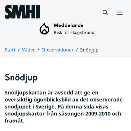
Hoppa till sidans innehåll
Meny
Meddelande
Risk för skogsbrand
Start
Väder
Observationer
Snödjup
Huvudinnehåll
Snödjup
Snödjupskartan är avsedd att ge en 
översiktlig ögonblicksbild av det observerade 
snödjupet i Sverige. På denna sida visas 
snödjupskartor från säsongen 2009-2010 och 
framåt.