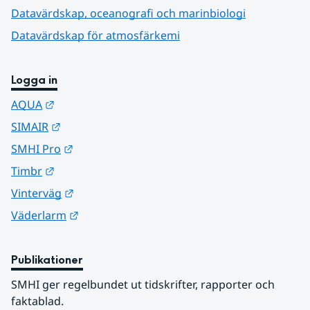
Datavärdskap, oceanografi och marinbiologi
Datavärdskap för atmosfärkemi
Logga in
Länk till annan webbplats.
AQUA
Länk till annan webbplats.
SIMAIR
Länk till annan webbplats.
SMHI Pro
Länk till annan webbplats.
Timbr
Länk till annan webbplats.
Vinterväg
Länk till annan webbplats.
Väderlarm
Publikationer
SMHI ger regelbundet ut tidskrifter, rapporter och 
faktablad.