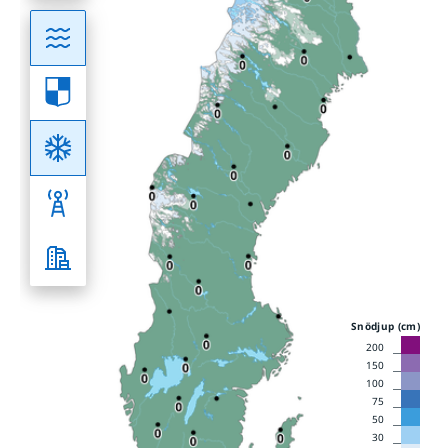
Snödjup (cm)
200
150
100
75
50
30