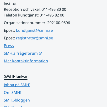
institut
Reception och växel: 011-495 80 00
Telefon kundtjänst: 011-495 82 00
Organisationsnummer: 202100-0696
Epost: 
kundtjanst@smhi.se
Epost: 
registrator@smhi.se
Press
Länk till annan webbplats.
SMHIs frågeforum
Mer kontaktinformation
SMHI-länkar
Jobba på SMHI
Om SMHI
SMHI-bloggen