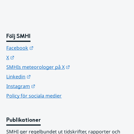
Följ SMHI
Länk till annan webbplats.
Facebook
Länk till annan webbplats.
X
Länk till annan webbplats.
SMHIs meteorologer på X
Länk till annan webbplats.
Linkedin
Länk till annan webbplats.
Instagram
Policy för sociala medier
Publikationer
SMHI ger regelbundet ut tidskrifter, rapporter och 