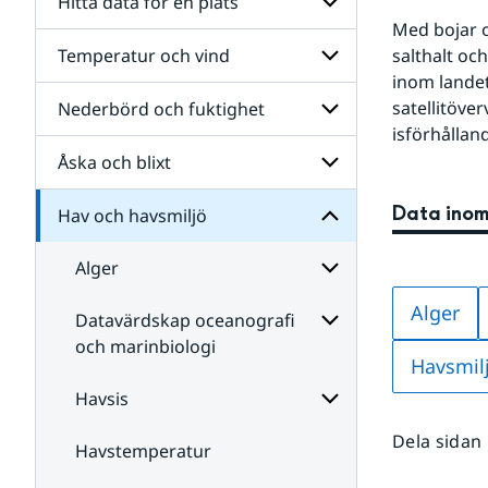
Hitta data för en plats
Med bojar o
Temperatur och vind
salthalt oc
Undersidor
havsmiljö
för
inom landet
Hitta
och
satellitöve
Nederbörd och fuktighet
Undersidor
data
Hav
för
isförhållan
för
för
Temperatur
Undersidor
en
Åska och blixt
Undersidor
och
plats
för
vind
Nederbörd
Data ino
Hav och havsmiljö
Undersidor
och
för
fuktighet
Åska
Alger
och
blixt
Alger
Datavärdskap oceanografi
Undersidor
för
och marinbiologi
Alger
Havsmil
Undersidor
för
Havsis
Datavärdskap
oceanografi
Dela sidan
Havstemperatur
Undersidor
och
marinbiologi
för