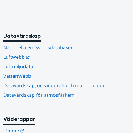
Datavärdskap
Nationella emissionsdatabasen
Länk till annan webbplats.
Luftwebb
Luftmiljödata
VattenWebb
Datavärdskap, oceanografi och marinbiologi
Datavärdskap för atmosfärkemi
Väderappar
Länk till annan webbplats.
iPhone