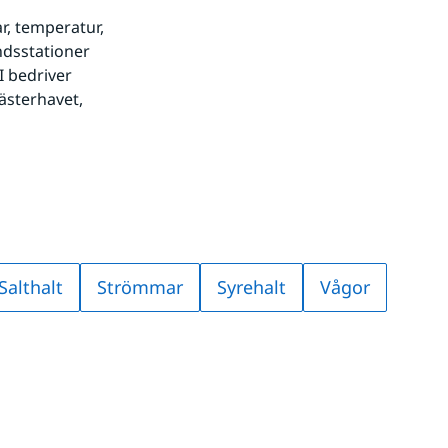
, temperatur, 
dsstationer 
 bedriver 
sterhavet, 
Salthalt
Strömmar
Syrehalt
Vågor