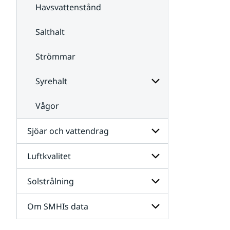
Havsis
Havsvattenstånd
Salthalt
Strömmar
Syrehalt
Vågor
Undersidor
för
Syrehalt
Sjöar och vattendrag
Luftkvalitet
Undersidor
för
Sjöar
Solstrålning
Undersidor
och
för
vattendrag
Luftkvalitet
Om SMHIs data
Undersidor
för
Solstrålning