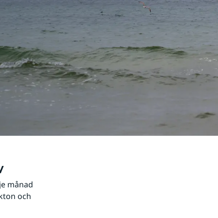
v
je månad 
kton och 