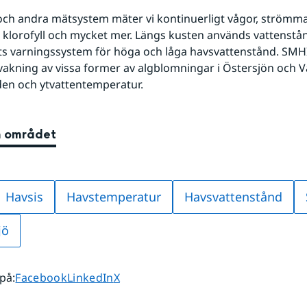
ch andra mätsystem mäter vi kontinuerligt vågor, strömmar
h klorofyll och mycket mer. Längs kusten används vattenstån
s varningssystem för höga och låga havsvattenstånd. SMHI
rvakning av vissa former av algblomningar i Östersjön och Vä
den och ytvattentemperatur.
m området
Havsis
Havstemperatur
Havsvattenstånd
jö
Dela sidan på
Dela sidan på
Dela sidan på
 på
:
Facebook
LinkedIn
X