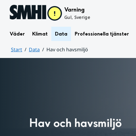
Hoppa till sidans innehåll
Varning
Gul, Sverige
Väder
Klimat
Data
Professionella tjänster
Start
Data
Hav och havsmiljö
Huvudinnehåll
Hav och havsmiljö