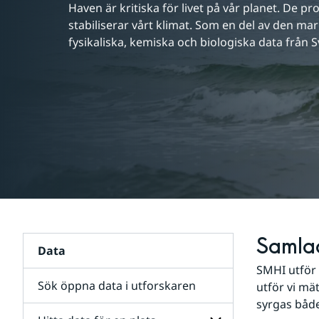
Haven är kritiska för livet på vår planet. De p
stabiliserar vårt klimat. Som en del av den ma
fysikaliska, kemiska och biologiska data från S
Samlad
Data
SMHI utför 
Sök öppna data i utforskaren
utför vi mä
syrgas både