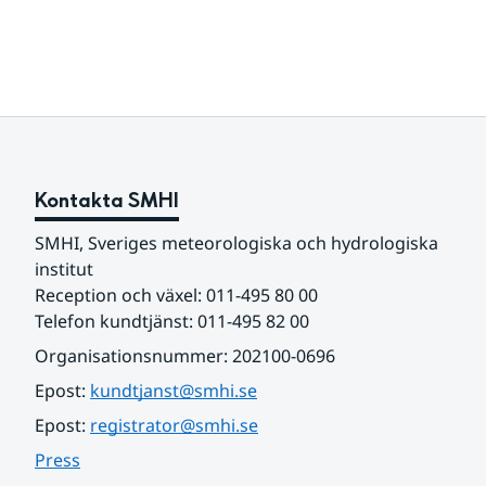
Undersidor
för
Om
SMHIs
data
Kontakta SMHI
SMHI, Sveriges meteorologiska och hydrologiska 
institut
Reception och växel: 011-495 80 00
Telefon kundtjänst: 011-495 82 00
Organisationsnummer: 202100-0696
Epost: 
kundtjanst@smhi.se
Epost: 
registrator@smhi.se
Press