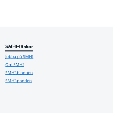
SMHI-länkar
Jobba på SMHI
Om SMHI
SMHI-bloggen
SMHI-podden