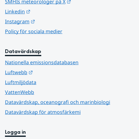
Länk till annan webbplats.
SMHIs meteorologer på X
Länk till annan webbplats.
Linkedin
Länk till annan webbplats.
Instagram
Policy för sociala medier
Datavärdskap
Nationella emissionsdatabasen
Länk till annan webbplats.
Luftwebb
Luftmiljödata
VattenWebb
Datavärdskap, oceanografi och marinbiologi
Datavärdskap för atmosfärkemi
Logga in