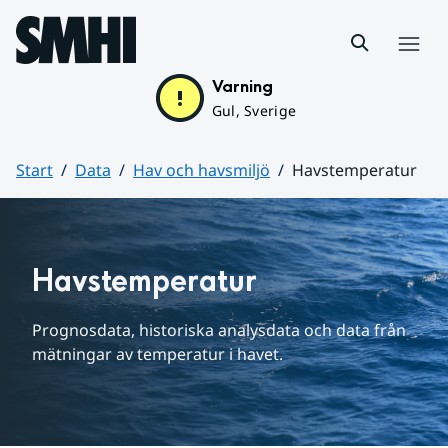
Hoppa till sidans innehåll
Meny
Varning
Gul, Sverige
Start
Data
Hav och havsmiljö
Havstemperatur
Huvudinnehåll
Havstemperatur
Prognosdata, historiska analysdata och data från 
mätningar av temperatur i havet.