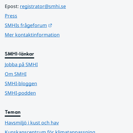
Epost: 
registrator@smhi.se
Press
Länk till annan webbplats.
SMHIs frågeforum
Mer kontaktinformation
SMHI-länkar
Jobba på SMHI
Om SMHI
SMHI-bloggen
SMHI-podden
Teman
Havsmiljö i kust och hav
Kunskapscentrum för klimatanpassning