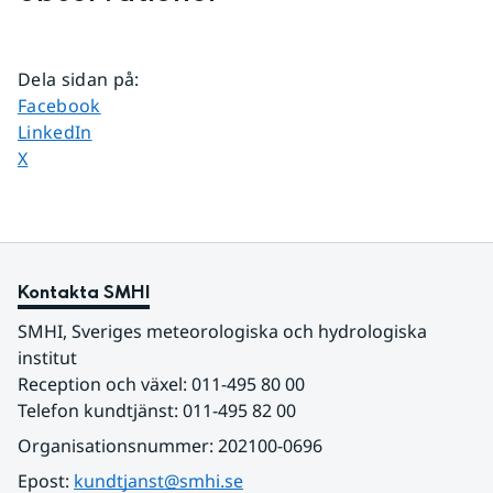
Dela sidan på
:
Dela sidan på
Facebook
Dela sidan på
LinkedIn
Dela sidan på
X
Kontakta SMHI
SMHI, Sveriges meteorologiska och hydrologiska 
institut
Reception och växel: 011-495 80 00
Telefon kundtjänst: 011-495 82 00
Organisationsnummer: 202100-0696
Epost: 
kundtjanst@smhi.se