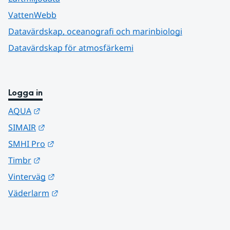
VattenWebb
Datavärdskap, oceanografi och marinbiologi
Datavärdskap för atmosfärkemi
Logga in
Länk till annan webbplats.
AQUA
Länk till annan webbplats.
SIMAIR
Länk till annan webbplats.
SMHI Pro
Länk till annan webbplats.
Timbr
Länk till annan webbplats.
Vinterväg
Länk till annan webbplats.
Väderlarm