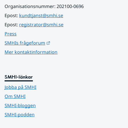
Organisationsnummer: 202100-0696
Epost: 
kundtjanst@smhi.se
Epost: 
registrator@smhi.se
Press
Länk till annan webbplats.
SMHIs frågeforum
Mer kontaktinformation
SMHI-länkar
Jobba på SMHI
Om SMHI
SMHI-bloggen
SMHI-podden