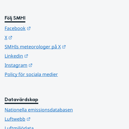
Följ SMHI
Länk till annan webbplats.
Facebook
Länk till annan webbplats.
X
Länk till annan webbplats.
SMHIs meteorologer på X
Länk till annan webbplats.
Linkedin
Länk till annan webbplats.
Instagram
Policy för sociala medier
Datavärdskap
Nationella emissionsdatabasen
Länk till annan webbplats.
Luftwebb
Luftmiljödata