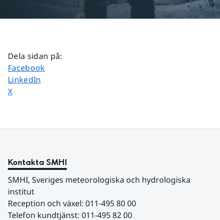
Dela sidan på
:
Dela sidan på
Facebook
Dela sidan på
LinkedIn
Dela sidan på
X
Kontakta SMHI
SMHI, Sveriges meteorologiska och hydrologiska 
institut
Reception och växel: 011-495 80 00
Telefon kundtjänst: 011-495 82 00