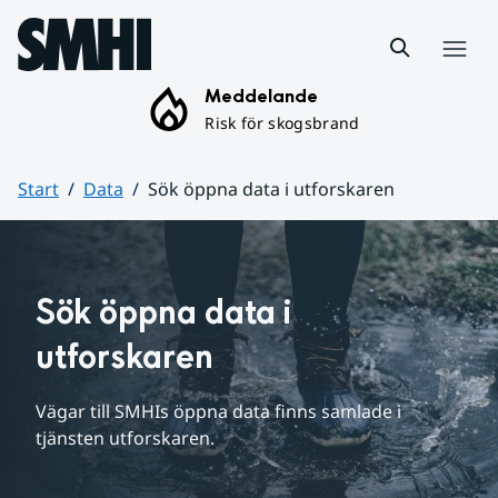
Hoppa till sidans innehåll
Meny
Meddelande
Risk för skogsbrand
Start
Data
Sök öppna data i utforskaren
Huvudinnehåll
Sök öppna data i 
utforskaren
Vägar till SMHIs öppna data finns samlade i 
tjänsten utforskaren.