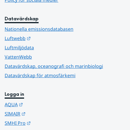
Policy för sociala medier
Datavärdskap
Nationella emissionsdatabasen
Länk till annan webbplats.
Luftwebb
Luftmiljödata
VattenWebb
Datavärdskap, oceanografi och marinbiologi
Datavärdskap för atmosfärkemi
Logga in
Länk till annan webbplats.
AQUA
Länk till annan webbplats.
SIMAIR
Länk till annan webbplats.
SMHI Pro