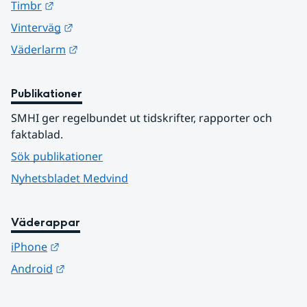
Länk till annan webbplats.
Timbr
Länk till annan webbplats.
Vinterväg
Länk till annan webbplats.
Väderlarm
Publikationer
SMHI ger regelbundet ut tidskrifter, rapporter och 
faktablad.
Sök publikationer
Nyhetsbladet Medvind
Väderappar
Länk till annan webbplats.
iPhone
Länk till annan webbplats.
Android