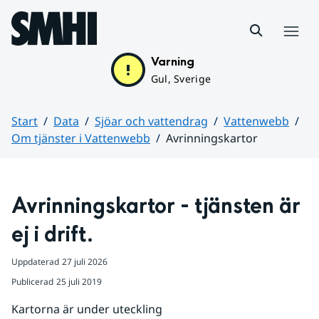
Hoppa till sidans innehåll
Meny
Varning
Gul, Sverige
Start
Data
Sjöar och vattendrag
Vattenwebb
Om tjänster i Vattenwebb
Avrinningskartor
Huvudinnehåll
Avrinningskartor - tjänsten är 
ej i drift.
Uppdaterad
27 juli 2026
Publicerad
25 juli 2019
Kartorna är under uteckling