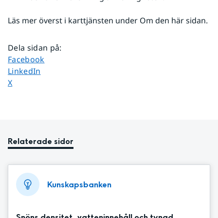
Läs mer överst i karttjänsten under Om den här sidan.
Dela sidan på
:
Dela sidan på
Facebook
Dela sidan på
LinkedIn
Dela sidan på
X
Relaterade sidor
Kunskapsbanken
Snöns densitet, vatteninnehåll och tyngd