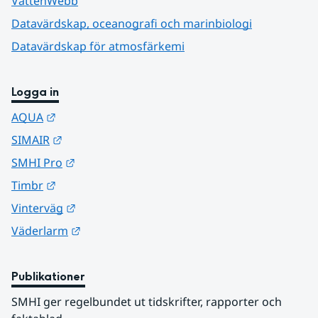
VattenWebb
Datavärdskap, oceanografi och marinbiologi
Datavärdskap för atmosfärkemi
Logga in
Länk till annan webbplats.
AQUA
Länk till annan webbplats.
SIMAIR
Länk till annan webbplats.
SMHI Pro
Länk till annan webbplats.
Timbr
Länk till annan webbplats.
Vinterväg
Länk till annan webbplats.
Väderlarm
Publikationer
SMHI ger regelbundet ut tidskrifter, rapporter och 