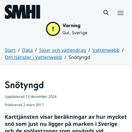
Hoppa till sidans innehåll
Meny
Varning
Gul, Sverige
Start
Data
Sjöar och vattendrag
Vattenwebb
Om tjänster i Vattenwebb
Snötyngd
Huvudinnehåll
Snötyngd
Uppdaterad
13 december 2024
Publicerad
2 mars 2017
Karttjänsten visar beräkningar av hur mycket 
snö som just nu ligger på marken i Sverige 
och de snölastzoner som används vid 