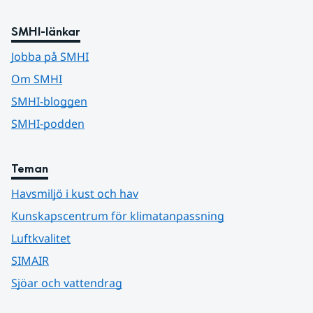
SMHI-länkar
Jobba på SMHI
Om SMHI
SMHI-bloggen
SMHI-podden
Teman
Havsmiljö i kust och hav
Kunskapscentrum för klimatanpassning
Luftkvalitet
SIMAIR
Sjöar och vattendrag