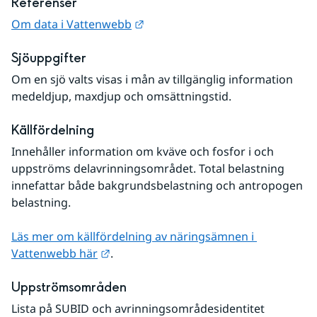
Referenser
Länk till annan webbplats.
Om data i Vattenwebb
Sjöuppgifter
Om en sjö valts visas i mån av tillgänglig information 
medeldjup, maxdjup och omsättningstid.
Källfördelning
Innehåller information om kväve och fosfor i och 
uppströms delavrinningsområdet. Total belastning 
innefattar både bakgrundsbelastning och antropogen 
belastning. 
Läs mer om källfördelning av näringsämnen i 
Länk till annan webbplats.
Vattenwebb här
.
Uppströmsområden
Lista på SUBID och avrinningsområdesidentitet 