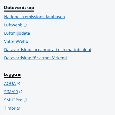
Datavärdskap
Nationella emissionsdatabasen
Länk till annan webbplats.
Luftwebb
Luftmiljödata
VattenWebb
Datavärdskap, oceanografi och marinbiologi
Datavärdskap för atmosfärkemi
Logga in
Länk till annan webbplats.
AQUA
Länk till annan webbplats.
SIMAIR
Länk till annan webbplats.
SMHI Pro
Länk till annan webbplats.
Timbr