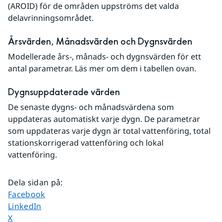
(AROID) för de områden uppströms det valda 
delavrinningsområdet. 
Årsvärden, Månadsvärden och Dygnsvärden
Modellerade års-, månads- och dygnsvärden för ett 
antal parametrar. Läs mer om dem i tabellen ovan.
Dygnsuppdaterade värden
De senaste dygns- och månadsvärdena som 
uppdateras automatiskt varje dygn. De parametrar 
som uppdateras varje dygn är total vattenföring, total 
stationskorrigerad vattenföring och lokal 
vattenföring.
Dela sidan på
:
Dela sidan på
Facebook
Dela sidan på
LinkedIn
Dela sidan på
X