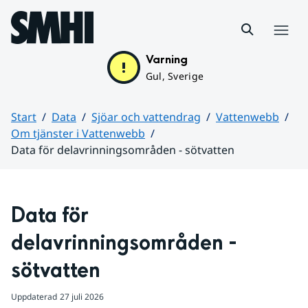
Hoppa till sidans innehåll
Meny
Varning
Gul, Sverige
Start
Data
Sjöar och vattendrag
Vattenwebb
Om tjänster i Vattenwebb
Data för delavrinningsområden - sötvatten
Huvudinnehåll
Data för 
delavrinningsområden - 
sötvatten
Uppdaterad
27 juli 2026