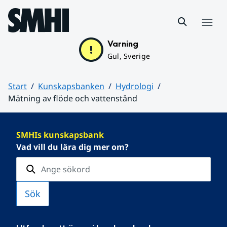
Hoppa till sidans innehåll
Meny
Varning
Gul, Sverige
Start
Kunskapsbanken
Hydrologi
Mätning av flöde och vattenstånd
Huvudinnehåll
SMHIs kunskapsbank
Vad vill du lära dig mer om?