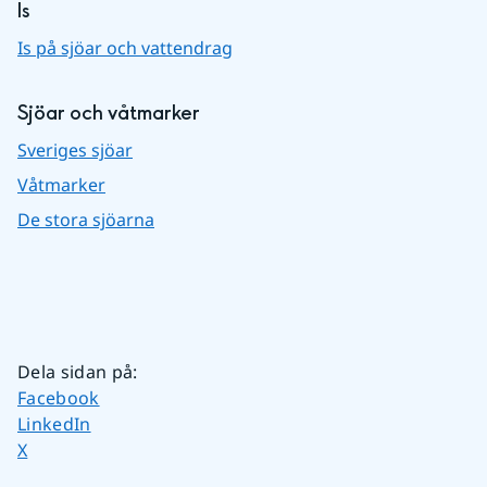
Is
Is på sjöar och vattendrag
Sjöar och våtmarker
Sveriges sjöar
Våtmarker
De stora sjöarna
Dela sidan på
:
Dela sidan på
Facebook
Dela sidan på
LinkedIn
Dela sidan på
X