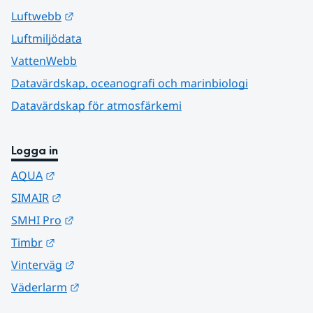
Länk till annan webbplats.
Luftwebb
Luftmiljödata
VattenWebb
Datavärdskap, oceanografi och marinbiologi
Datavärdskap för atmosfärkemi
Logga in
Länk till annan webbplats.
AQUA
Länk till annan webbplats.
SIMAIR
Länk till annan webbplats.
SMHI Pro
Länk till annan webbplats.
Timbr
Länk till annan webbplats.
Vinterväg
Länk till annan webbplats.
Väderlarm