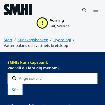
Hoppa till sidans innehåll
Meny
Varning
Gul, Sverige
Start
Kunskapsbanken
Hydrologi
Vattenbalans och vattnets kretslopp
Huvudinnehåll
SMHIs kunskapsbank
Vad vill du lära dig mer om?