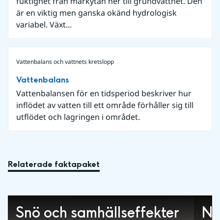
fuktighet från markytan ner till grundvattnet. Den
är en viktig men ganska okänd hydrologisk
variabel. Växt...
Vattenbalans och vattnets kretslopp
Vattenbalans
Vattenbalansen för en tidsperiod beskriver hur
inflödet av vatten till ett område förhåller sig till
utflödet och lagringen i området.
Relaterade faktapaket
Snö och samhällseffekter
Ne