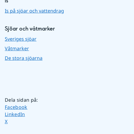
Is
Is på sjöar och vattendrag
Sjöar och våtmarker
Sveriges sjöar
Våtmarker
De stora sjöarna
Dela sidan på
:
Dela sidan på
Facebook
Dela sidan på
LinkedIn
Dela sidan på
X