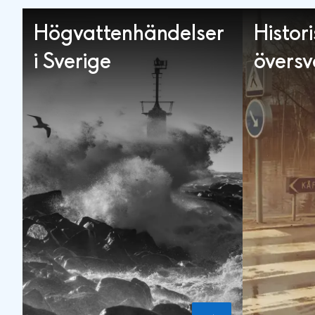
Högvattenhändelser
Histor
i Sverige
övers