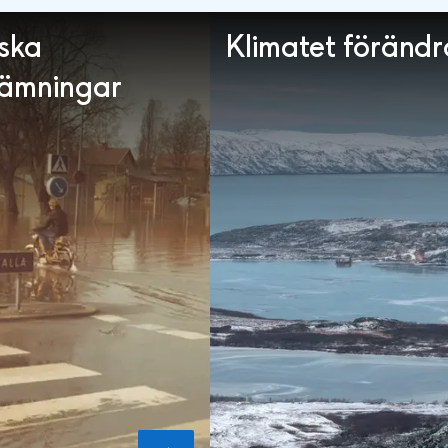
iska
Klimatet förändr
vämningar