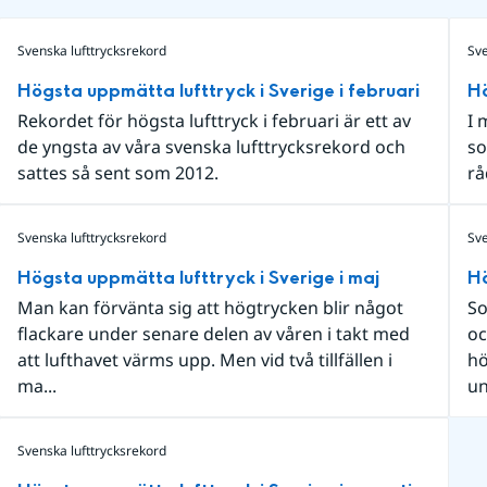
Svenska lufttrycksrekord
Sve
Högsta uppmätta lufttryck i Sverige i februari
Hö
Rekordet för högsta lufttryck i februari är ett av
I 
de yngsta av våra svenska lufttrycksrekord och
so
sattes så sent som 2012.
rå
Svenska lufttrycksrekord
Sve
Högsta uppmätta lufttryck i Sverige i maj
Hö
Man kan förvänta sig att högtrycken blir något
So
flackare under senare delen av våren i takt med
oc
att lufthavet värms upp. Men vid två tillfällen i
hö
ma...
un
Svenska lufttrycksrekord