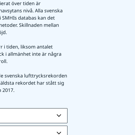
erat över tiden är 
avsytans nivå. Alla svenska 
 SMHIs databas kan det 
toder. Skillnaden mellan 
öjd.
i tiden, liksom antalet 
 i allmänhet inte är några 
oll.
e svenska lufttrycksrekorden 
ldsta rekordet har stått sig 
n 2017.