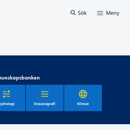
Sök
Meny
 kunskapsbanken
ydrologi
Oceanografi
Klimat