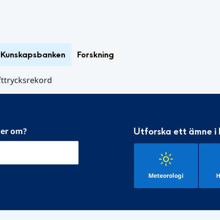
Kunskapsbanken
Forskning
fttrycksrekord
mer om?
Utforska ett ämne i
Meteorologi
H