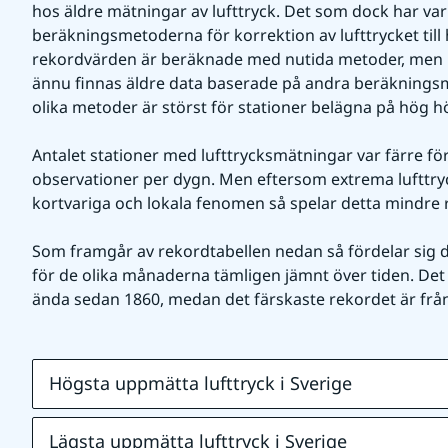
hos äldre mätningar av lufttryck. Det som dock har vari
beräkningsmetoderna för korrektion av lufttrycket till h
rekordvärden är beräknade med nutida metoder, men i
ännu finnas äldre data baserade på andra beräkningsme
olika metoder är störst för stationer belägna på hög h
Antalet stationer med lufttrycksmätningar var färre förr 
observationer per dygn. Men eftersom extrema lufttryck
kortvariga och lokala fenomen så spelar detta mindre r
Som framgår av rekordtabellen nedan så fördelar sig d
för de olika månaderna tämligen jämnt över tiden. Det ä
ända sedan 1860, medan det färskaste rekordet är frå
Högsta uppmätta lufttryck i Sverige
Lägsta uppmätta lufttryck i Sverige