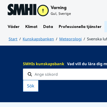
Hoppa till sidans innehåll
Varning
Gul, Sverige
Väder
Klimat
Data
Professionella tjänster
Start
Kunskapsbanken
Meteorologi
Svenska lu
Huvudinnehåll
SMHIs kunskapsbank
Vad vill du lära dig 