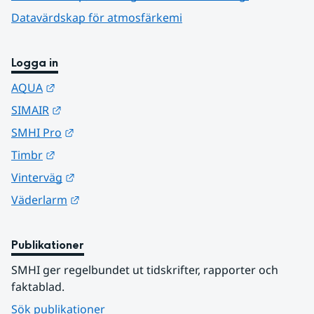
Datavärdskap för atmosfärkemi
Logga in
Länk till annan webbplats.
AQUA
Länk till annan webbplats.
SIMAIR
Länk till annan webbplats.
SMHI Pro
Länk till annan webbplats.
Timbr
Länk till annan webbplats.
Vinterväg
Länk till annan webbplats.
Väderlarm
Publikationer
SMHI ger regelbundet ut tidskrifter, rapporter och 
faktablad.
Sök publikationer