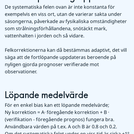
De systematiska felen ovan är inte konstanta för 
exempelvis en viss ort, utan de varierar sakta under 
säsongerna, påverkade av fysikaliska omständigheter 
som strålningsförhållandena, snötäckt mark, 
vattenhalten i jorden och så vidare.
Felkorrektionerna kan då bestämmas adaptivt, det vill 
säga att de fortlöpande uppdateras beroende på 
nyligen gjorda prognoser verifierade mot 
observationer.
Löpande medelvärde
För en enkel bias kan ett löpande medelvärde;
Ny korrektion = A· föregående korrektion + B · 
(verifikation - föregående prognos) fungera bra. 
Användbara värden på t.ex. A och B är 0.8 och 0.2.
Om det systematiska felet under en viss tid är cirka +1º 