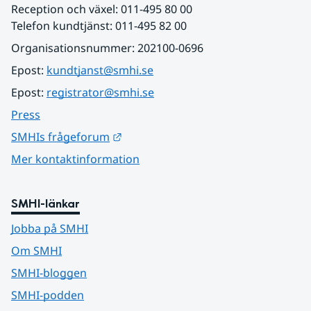
Reception och växel: 011-495 80 00
Telefon kundtjänst: 011-495 82 00
Organisationsnummer: 202100-0696
Epost: 
kundtjanst@smhi.se
Epost: 
registrator@smhi.se
Press
Länk till annan webbplats.
SMHIs frågeforum
Mer kontaktinformation
SMHI-länkar
Jobba på SMHI
Om SMHI
SMHI-bloggen
SMHI-podden