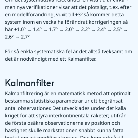
men nya verifikationer visar att det plötsligt, t.ex. efter 
en modellförändring, vuxit till +3º så kommer detta 
system inom en vecka ha förändrat korrigeringen så 
här +1.0º → 1.4º → 1.7º → 2.0º → 2.2º → 2.4º → 2.5º → 
2.6º → 2.7º
För så enkla systematiska fel är det alltså tveksamt om 
det är nödvändigt med ett Kalmanfilter.
Kalmanfilter
Kalmanfiltrering är en matematisk metod att optimalt 
bestämma statistiska parametrar ur ett begränsat 
antal observationer. Det utvecklades under det kalla 
kriget för att styra interkontinentala raketer; utifrån 
de första osäkra observationerna av position och 
hastighet skulle markstationen snabbt kunna fatta 
beslut om att modifiera kursen. Den kom också till 