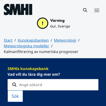
Hoppa till sidans innehåll
Meny
Varning
Gul, Sverige
Start
Kunskapsbanken
Meteorologi
Meteorologiska modeller
Kalmanfiltrering av numeriska prognoser
Huvudinnehåll
SMHIs kunskapsbank
Vad vill du lära dig mer om?