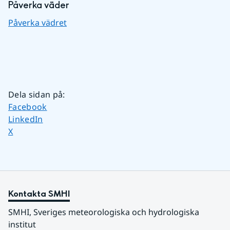
Påverka väder
Påverka vädret
Dela sidan på
:
Dela sidan på
Facebook
Dela sidan på
LinkedIn
Dela sidan på
X
Kontakta SMHI
SMHI, Sveriges meteorologiska och hydrologiska 
institut