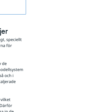
jer
, speciellt 
na för 
 de 
modellsystem 
å och i 
aljerade 
ilket 
Därför 
a in de 