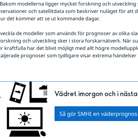
. Bakom modellerna ligger mycket forskning och utveckling s
bservationer och satellitdata som beskriver nuläget för att d
hur det kommer att se ut kommande dagar.
tveckla de modeller som används för prognoser av olika slag
Forskning och utveckling sker i stora forskarnätverk. När s
mer kraftfulla har det blivit möjligt med allt högre modellupplö
aljerade prognoser som tydligare visar extrema händelser
Vädret imorgon och i näst
Så gör SMHI en väderprognos