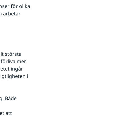
er för olika 
h arbetar 
t största 
nförliva mer 
etet ingår 
gtligheten i 
. Både 
t att 