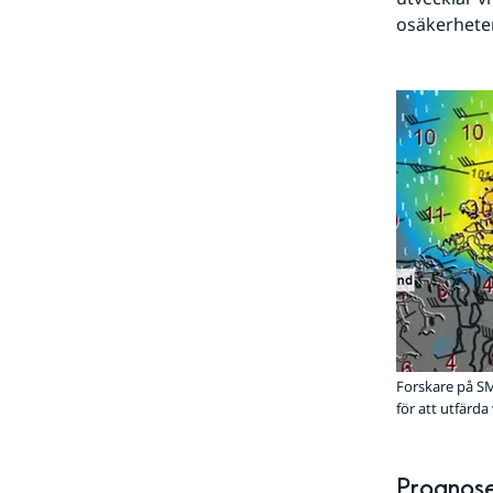
osäkerheter
Forskare på SM
för att utfärd
Prognose