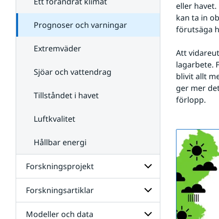
Ett förändrat klimat
oss
eller havet
kan ta in o
Prognoser och varningar
förutsäga 
Extremväder
Att vidareu
lagarbete. 
Sjöar och vattendrag
blivit allt 
ger mer det
Tillståndet i havet
förlopp.
Luftkvalitet
Hållbar energi
Forskningsprojekt
Forskningsartiklar
Undersidor
för
Forskningsprojekt
Modeller och data
Undersidor