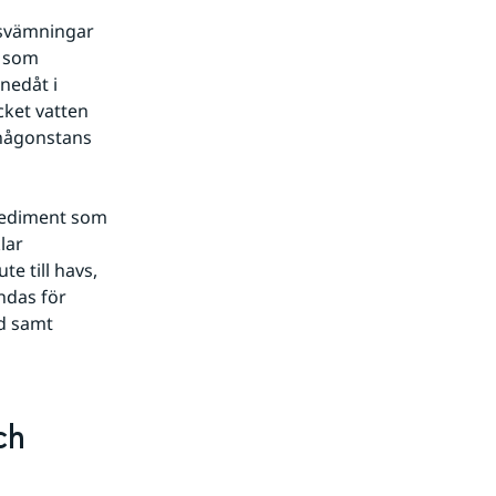
rsvämningar 
 som 
edåt i 
ket vatten 
någonstans 
sediment som 
ar 
 till havs, 
das för 
d samt 
h 