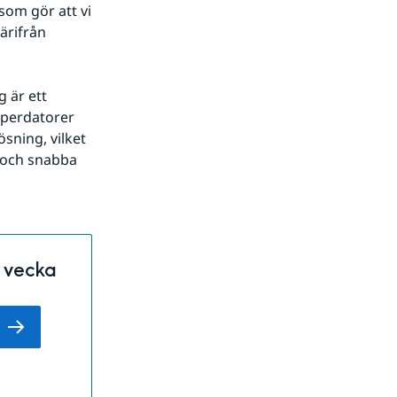
om gör att vi 
ärifrån 
 är ett 
uperdatorer 
sning, vilket 
 och snabba 
a vecka