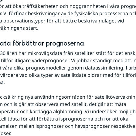
för att öka träffsäkerheten och noggrannheten i våra prognos
r. Vi förfinar beskrivningar av de fysikaliska processerna oc
a observationstyper för att bättre beskriva nuläget vid 
äkningens start.
data förbättrar prognoserna
0 åren har mikrovågsdata från satelliter stått för det enskil
l tillförlitligare väderprognoser. Vi jobbar ständigt med att i
a i våra olika prognosmodeller genom dataassimilering. I arb
värdera vad olika typer av satellitdata bidrar med för tillförli
a.
också kring nya användningsområden för satellitövervakning
 och is går att observera med satellit, det går att mäta 
peratur och kartlägga algblomning. Vi undersöker möjlighe
ellitdata för att förbättra isprognoserna och för att öka 
melsen mellan isprognoser och havsprognoser respektive 
oser.