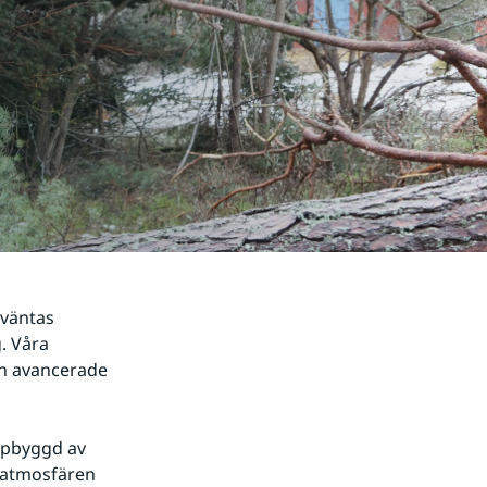
väntas 
 Våra 
n avancerade 
pbyggd av 
 atmosfären 