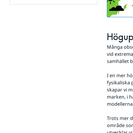
för
Forskningsartiklar
Undersidor
för
Modeller
och
data
Högupp
Många observ
vid extrema
samhället bl
I en mer hö
fysikaliska
skapar vi m
marken, i h
modellerna 
Trots mer d
område som 
utvecklar v