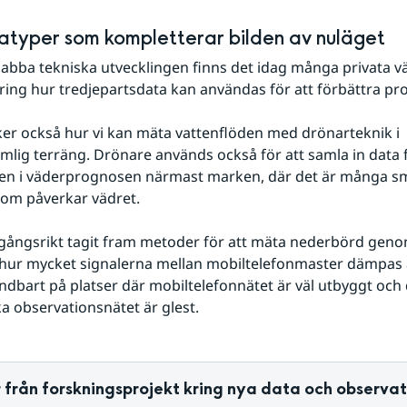
typer som kompletterar bilden av nuläget
bba tekniska utvecklingen finns det idag många privata väd
kring hur tredjepartsdata kan användas för att förbättra pr
er också hur vi kan mäta vattenflöden med drönarteknik i 
lig terräng. Drönare används också för att samla in data fö
en i väderprognosen närmast marken, där det är många sm
som påverkar vädret.
gångsrikt tagit fram metoder för att mäta nederbörd genom
hur mycket signalerna mellan mobiltelefonmaster dämpas a
ndbart på platser där mobiltelefonnätet är väl utbyggt och 
a observationsnätet är glest.
 från forskningsprojekt kring nya data och observat