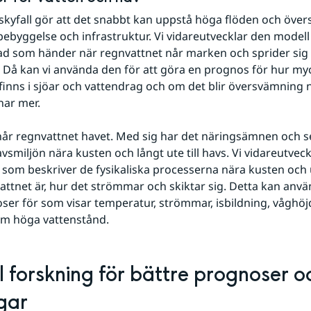
t skyfall gör att det snabbt kan uppstå höga flöden och öve
ebyggelse och infrastruktur. Vi vidareutvecklar den modell
ad som händer när regnvattnet når marken och sprider sig n
 Då kan vi använda den för att göra en prognos för hur myc
inns i sjöar och vattendrag och om det blir översvämning 
nar mer.
når regnvattnet havet. Med sig har det näringsämnen och 
smiljön nära kusten och långt ute till havs. Vi vidareutveckl
som beskriver de fysikaliska processerna nära kusten och ute
attnet är, hur det strömmar och skiktar sig. Detta kan använ
er för som visar temperatur, strömmar, isbildning, våghöj
om höga vattenstånd.
l forskning för bättre prognoser oc
gar