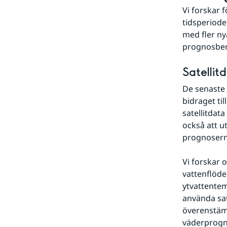
Vi forskar 
tidsperiode
med fler ny
prognosber
Satellit
De senaste 3
bidraget til
satellitdat
också att ut
prognosern
Vi forskar 
vattenflöden
ytvattentem
använda sat
överenstäm
väderprogn