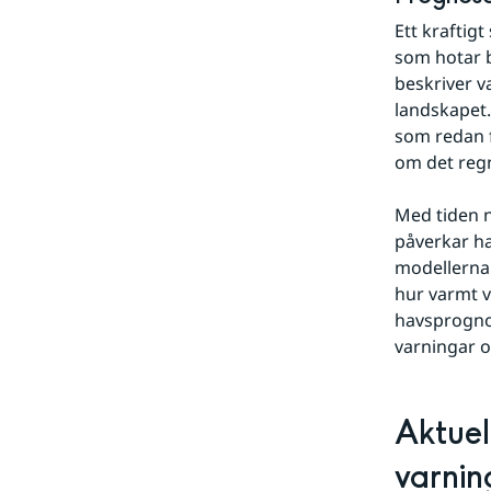
Ett kraftig
som hotar b
beskriver v
landskapet.
som redan f
om det reg
Med tiden 
påverkar hav
modellerna 
hur varmt v
havsprognos
varningar 
Aktuel
varnin