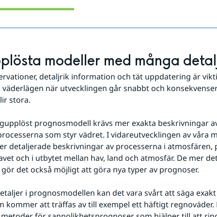
lösta modeller med många detal
ationer, detaljrik information och tät uppdatering är viktigt
 väderlägen när utvecklingen går snabbt och konsekvenser
ir stora.
gupplöst prognosmodell krävs mer exakta beskrivningar av
 processerna som styr vädret. I vidareutvecklingen av våra 
er detaljerade beskrivningar av processerna i atmosfären, p
avet och i utbytet mellan hav, land och atmosfär. De mer det
gör det också möjligt att göra nya typer av prognoser.
etaljer i prognosmodellen kan det vara svårt att säga exakt v
kommer att träffas av till exempel ett häftigt regnoväder. 
i metoder för sannolikhetsprognoser som hjälper till att ring