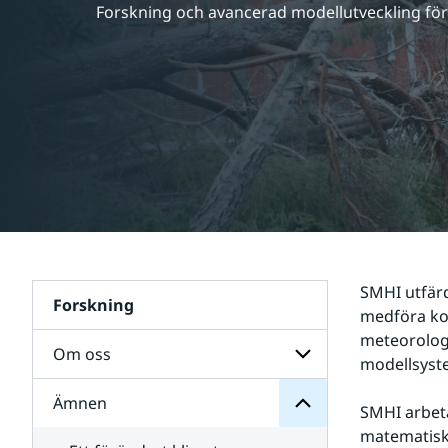
Forskning och avancerad modellutveckling för 
SMHI utfärd
Forskning
Ämnen
medföra kon
för
meteorolog
Undersidor
Om oss
modellsyste
Ämnen
Undersidor
SMHI arbeta
för
matematiska
Om