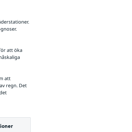
erstationer. 
ognoser.
r att öka 
åskaliga 
 att 
v regn. Det 
det 
ioner