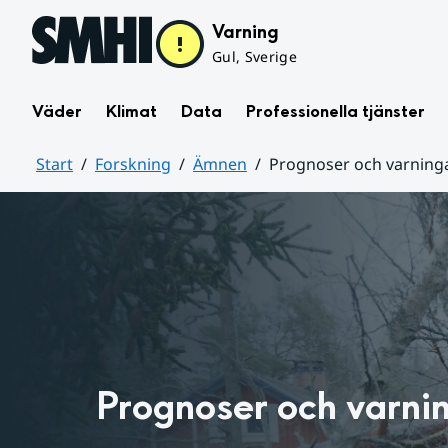
Hoppa till sidans innehåll
Varning
Gul, Sverige
Väder
Klimat
Data
Professionella tjänster
Start
Forskning
Ämnen
Prognoser och varning
Huvudinnehåll
Prognoser och varni