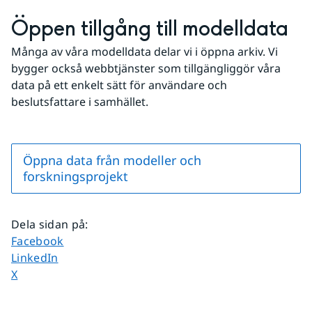
Öppen tillgång till modelldata
Många av våra modelldata delar vi i öppna arkiv. Vi 
bygger också webbtjänster som tillgängliggör våra 
data på ett enkelt sätt för användare och 
beslutsfattare i samhället.
Öppna data från modeller och
forskningsprojekt
Dela sidan på
:
Dela sidan på
Facebook
Dela sidan på
LinkedIn
Dela sidan på
X