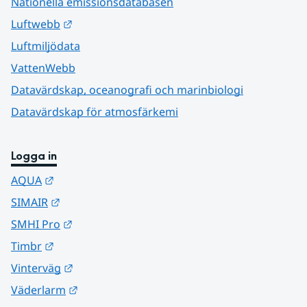
Nationella emissionsdatabasen
Länk till annan webbplats.
Luftwebb
Luftmiljödata
VattenWebb
Datavärdskap, oceanografi och marinbiologi
Datavärdskap för atmosfärkemi
Logga in
Länk till annan webbplats.
AQUA
Länk till annan webbplats.
SIMAIR
Länk till annan webbplats.
SMHI Pro
Länk till annan webbplats.
Timbr
Länk till annan webbplats.
Vinterväg
Länk till annan webbplats.
Väderlarm