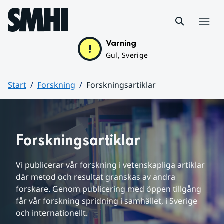
Hoppa till sidans innehåll
Meny
Varning
Gul, Sverige
Start
Forskning
Forskningsartiklar
Huvudinnehåll
Forskningsartiklar
Vi publicerar vår forskning i vetenskapliga artiklar 
där metod och resultat granskas av andra 
forskare. Genom publicering med öppen tillgång 
får vår forskning spridning i samhället, i Sverige 
och internationellt.