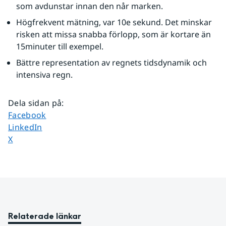
som avdunstar innan den når marken.
Högfrekvent mätning, var 10e sekund. Det minskar 
risken att missa snabba förlopp, som är kortare än 
15minuter till exempel.
Bättre representation av regnets tidsdynamik och 
intensiva regn.
Dela sidan på
:
Dela sidan på
Facebook
Dela sidan på
LinkedIn
Dela sidan på
X
Relaterade länkar