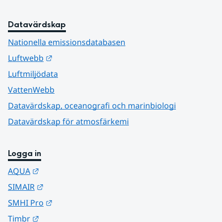
Datavärdskap
Nationella emissionsdatabasen
Länk till annan webbplats.
Luftwebb
Luftmiljödata
VattenWebb
Datavärdskap, oceanografi och marinbiologi
Datavärdskap för atmosfärkemi
Logga in
Länk till annan webbplats.
AQUA
Länk till annan webbplats.
SIMAIR
Länk till annan webbplats.
SMHI Pro
Länk till annan webbplats.
Timbr