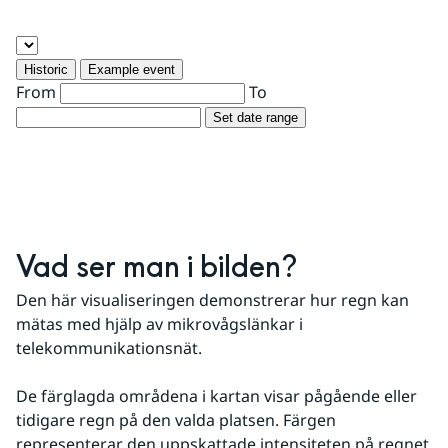
Historic
Example event
From
To
Set date range
Vad ser man i bilden?
Den här visualiseringen demonstrerar hur regn kan 
mätas med hjälp av mikrovågslänkar i 
telekommunikationsnät.
De färglagda områdena i kartan visar pågående eller 
tidigare regn på den valda platsen. Färgen 
representerar den uppskattade intensiteten på regnet 