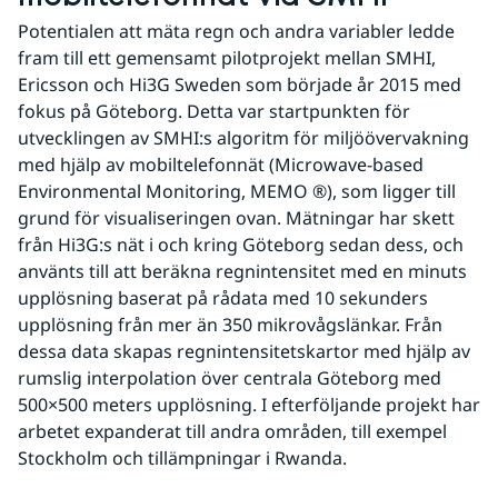
Potentialen att mäta regn och andra variabler ledde 
fram till ett gemensamt pilotprojekt mellan SMHI, 
Ericsson och Hi3G Sweden som började år 2015 med 
fokus på Göteborg. Detta var startpunkten för 
utvecklingen av SMHI:s algoritm för miljöövervakning 
med hjälp av mobiltelefonnät (Microwave-based 
Environmental Monitoring, MEMO ®), som ligger till 
grund för visualiseringen ovan. Mätningar har skett 
från Hi3G:s nät i och kring Göteborg sedan dess, och 
använts till att beräkna regnintensitet med en minuts 
upplösning baserat på rådata med 10 sekunders 
upplösning från mer än 350 mikrovågslänkar. Från 
dessa data skapas regnintensitetskartor med hjälp av 
rumslig interpolation över centrala Göteborg med 
500×500 meters upplösning. I efterföljande projekt har 
arbetet expanderat till andra områden, till exempel 
Stockholm och tillämpningar i Rwanda.