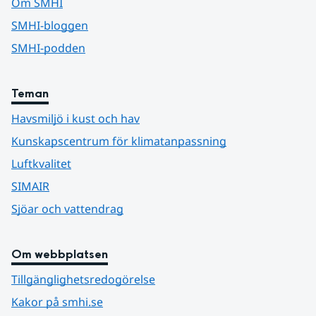
Om SMHI
SMHI-bloggen
SMHI-podden
Teman
Havsmiljö i kust och hav
Kunskapscentrum för klimatanpassning
Luftkvalitet
SIMAIR
Sjöar och vattendrag
Om webbplatsen
Tillgänglighetsredogörelse
Kakor på smhi.se