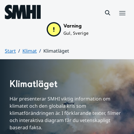
Hoppa till sidans innehåll
Meny
Varning
Gul, Sverige
Start
Klimat
Klimatläget
Huvudinnehåll
Klimatläget
Här presenterar SMHI viktig information om 
klimatet och den globala kris som 
klimatförändringen är. I förklarande texter, filmer 
och interaktiva diagram får du vetenskapligt 
baserad fakta.