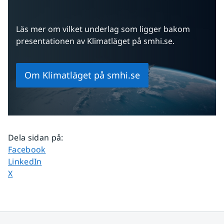
Läs mer om vilket underlag som ligger bakom 
presentationen av Klimatläget på smhi.se.
Om Klimatläget på smhi.se
Dela sidan på
:
Dela sidan på
Facebook
Dela sidan på
LinkedIn
Dela sidan på
X