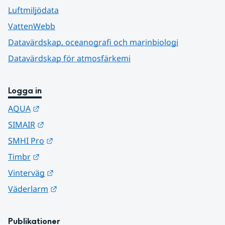
Luftmiljödata
VattenWebb
Datavärdskap, oceanografi och marinbiologi
Datavärdskap för atmosfärkemi
Logga in
Länk till annan webbplats.
AQUA
Länk till annan webbplats.
SIMAIR
Länk till annan webbplats.
SMHI Pro
Länk till annan webbplats.
Timbr
Länk till annan webbplats.
Vinterväg
Länk till annan webbplats.
Väderlarm
Publikationer