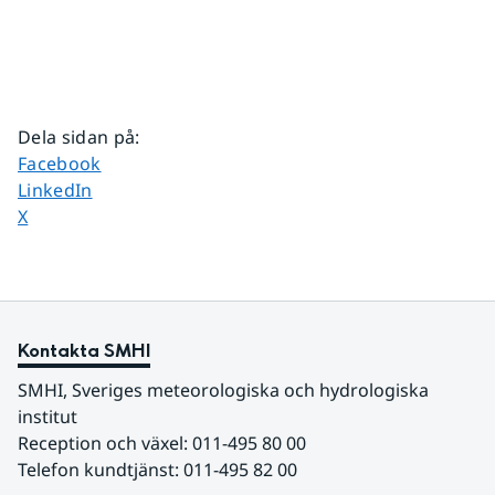
Dela sidan på
:
Dela sidan på
Facebook
Dela sidan på
LinkedIn
Dela sidan på
X
Kontakta SMHI
SMHI, Sveriges meteorologiska och hydrologiska 
institut
Reception och växel: 011-495 80 00
Telefon kundtjänst: 011-495 82 00