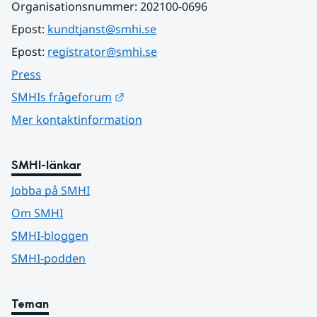
Organisationsnummer: 202100-0696
Epost: 
kundtjanst@smhi.se
Epost: 
registrator@smhi.se
Press
Länk till annan webbplats.
SMHIs frågeforum
Mer kontaktinformation
SMHI-länkar
Jobba på SMHI
Om SMHI
SMHI-bloggen
SMHI-podden
Teman