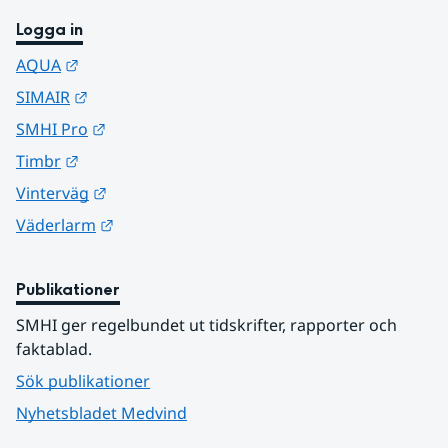
Logga in
Länk till annan webbplats.
AQUA
Länk till annan webbplats.
SIMAIR
Länk till annan webbplats.
SMHI Pro
Länk till annan webbplats.
Timbr
Länk till annan webbplats.
Vinterväg
Länk till annan webbplats.
Väderlarm
Publikationer
SMHI ger regelbundet ut tidskrifter, rapporter och 
faktablad.
Sök publikationer
Nyhetsbladet Medvind