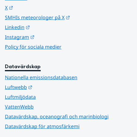
Länk till annan webbplats.
X
Länk till annan webbplats.
SMHIs meteorologer på X
Länk till annan webbplats.
Linkedin
Länk till annan webbplats.
Instagram
Policy för sociala medier
Datavärdskap
Nationella emissionsdatabasen
Länk till annan webbplats.
Luftwebb
Luftmiljödata
VattenWebb
Datavärdskap, oceanografi och marinbiologi
Datavärdskap för atmosfärkemi