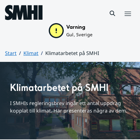
Hoppa till sidans innehåll
Meny
Varning
Gul, Sverige
Start
Klimat
Klimatarbetet på SMHI
Huvudinnehåll
Klimatarbetet på SMHI
I SMHIs regleringsbrev ingår ett antal uppdrag 
kopplat till klimat. Här presenteras några av dem.