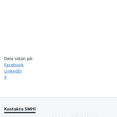
Dela sidan på
:
Dela sidan på
Facebook
Dela sidan på
LinkedIn
Dela sidan på
X
Kontakta SMHI