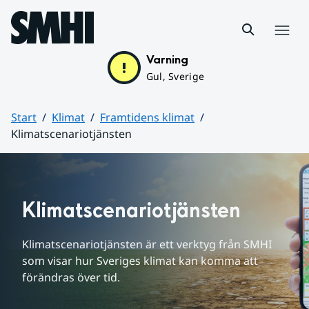
Hoppa till sidans innehåll
Meny
Varning
Gul, Sverige
Start
Klimat
Framtidens klimat
Klimatscenariotjänsten
Huvudinnehåll
Klimatscenariotjänsten
Klimatscenariotjänsten är ett verktyg från SMHI 
som visar hur Sveriges klimat kan komma att 
förändras över tid.