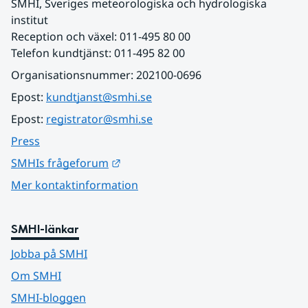
SMHI, Sveriges meteorologiska och hydrologiska 
institut
Reception och växel: 011-495 80 00
Telefon kundtjänst: 011-495 82 00
Organisationsnummer: 202100-0696
Epost: 
kundtjanst@smhi.se
Epost: 
registrator@smhi.se
Press
Länk till annan webbplats.
SMHIs frågeforum
Mer kontaktinformation
SMHI-länkar
Jobba på SMHI
Om SMHI
SMHI-bloggen