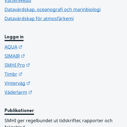
VattenWebb
Datavärdskap, oceanografi och marinbiologi
Datavärdskap för atmosfärkemi
Logga in
Länk till annan webbplats.
AQUA
Länk till annan webbplats.
SIMAIR
Länk till annan webbplats.
SMHI Pro
Länk till annan webbplats.
Timbr
Länk till annan webbplats.
Vinterväg
Länk till annan webbplats.
Väderlarm
Publikationer
SMHI ger regelbundet ut tidskrifter, rapporter och 