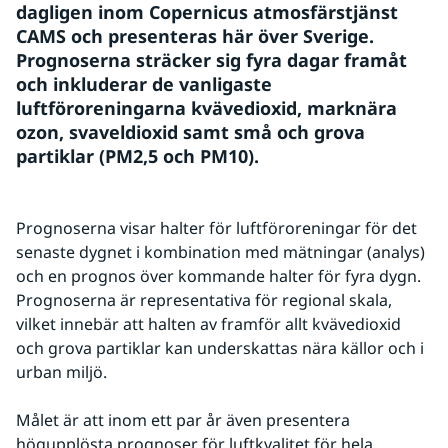
dagligen inom Copernicus atmosfärstjänst 
CAMS och presenteras här över Sverige. 
Prognoserna sträcker sig fyra dagar framåt 
och inkluderar de vanligaste 
luftföroreningarna kvävedioxid, marknära 
ozon, svaveldioxid samt små och grova 
partiklar (PM2,5 och PM10).
Prognoserna visar halter för luftföroreningar för det 
senaste dygnet i kombination med mätningar (analys) 
och en prognos över kommande halter för fyra dygn. 
Prognoserna är representativa för regional skala, 
vilket innebär att halten av framför allt kvävedioxid 
och grova partiklar kan underskattas nära källor och i 
urban miljö.
Målet är att inom ett par år även presentera 
högupplösta prognoser för luftkvalitet för hela 