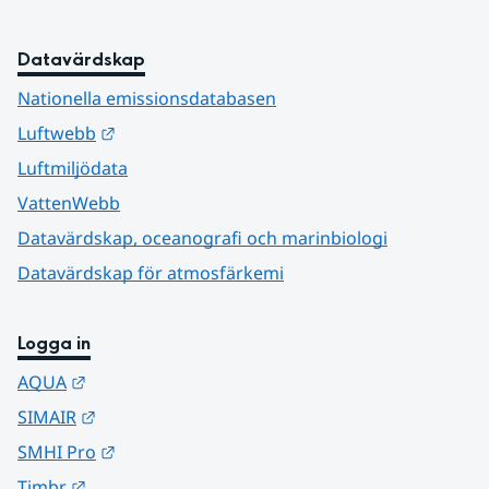
Datavärdskap
Nationella emissionsdatabasen
Länk till annan webbplats.
Luftwebb
Luftmiljödata
VattenWebb
Datavärdskap, oceanografi och marinbiologi
Datavärdskap för atmosfärkemi
Logga in
Länk till annan webbplats.
AQUA
Länk till annan webbplats.
SIMAIR
Länk till annan webbplats.
SMHI Pro
Länk till annan webbplats.
Timbr