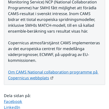
Monitoring Service) NCP (National Collaboration 
Programme) har SMHI fått möjlighet att förädla 
CAMS-resultat i svenskt intresse. Inom CAMS 
bidrar ett tiotal europeiska spridningsmodeller, 
inklusive SMHIs MATCH-modell, till en så kallad 
ensemble-beräkning vars resultat visas här.
Copernicus atmosfärstjänst CAMS implementeras 
av det europeiska centret för medellånga 
väderprognoser, ECMWF, på uppdrag av EU-
kommissionen.
Om CAMS National collaboration programme på 
Länk till annan webbplats.
Copernicus webbplats
Dela sidan på
:
Dela sidan på
Facebook
Dela sidan på
LinkedIn