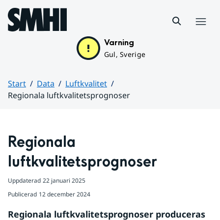
Hoppa till sidans innehåll
Meny
Varning
Gul, Sverige
Start
Data
Luftkvalitet
Regionala luftkvalitetsprognoser
Huvudinnehåll
Regionala 
luftkvalitetsprognoser
Uppdaterad
22 januari 2025
Publicerad
12 december 2024
Regionala luftkvalitetsprognoser produceras 