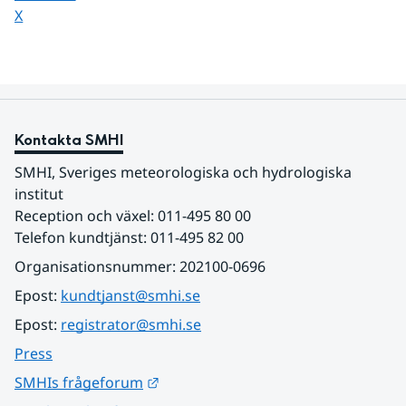
Dela sidan på
X
Kontakta SMHI
SMHI, Sveriges meteorologiska och hydrologiska 
institut
Reception och växel: 011-495 80 00
Telefon kundtjänst: 011-495 82 00
Organisationsnummer: 202100-0696
Epost: 
kundtjanst@smhi.se
Epost: 
registrator@smhi.se
Press
Länk till annan webbplats.
SMHIs frågeforum