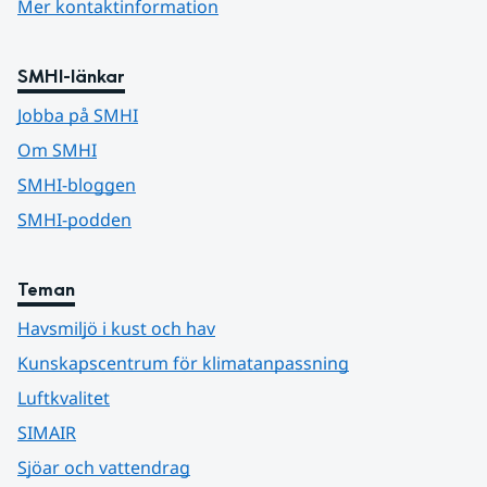
Mer kontaktinformation
SMHI-länkar
Jobba på SMHI
Om SMHI
SMHI-bloggen
SMHI-podden
Teman
Havsmiljö i kust och hav
Kunskapscentrum för klimatanpassning
Luftkvalitet
SIMAIR
Sjöar och vattendrag