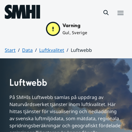
Hoppa till sidans innehåll
Meny
Varning
Gul, Sverige
Start
Data
Luftkvalitet
Luftwebb
Huvudinnehåll
Luftwebb
På SMHIs Luftwebb samlas på uppdrag av 
Naturvårdsverket tjänster inom luftkvalitet. Här 
hittas tjänster för visualisering och nedladdning 
av svenska luftmiljödata, som mätdata, regionala 
spridningsberäkningar och geografiskt fördelade 