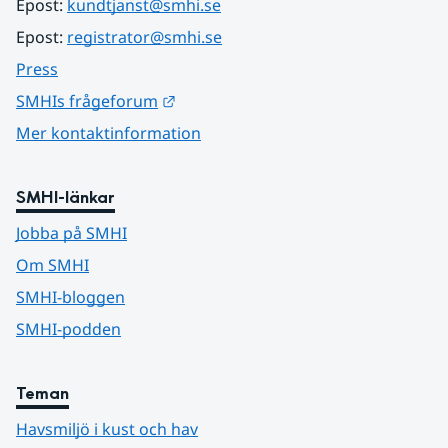
Epost: 
kundtjanst@smhi.se
Epost: 
registrator@smhi.se
Press
Länk till annan webbplats.
SMHIs frågeforum
Mer kontaktinformation
SMHI-länkar
Jobba på SMHI
Om SMHI
SMHI-bloggen
SMHI-podden
Teman
Havsmiljö i kust och hav