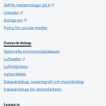
Länk till annan webbplats.
SMHIs meteorologer på X
Länk till annan webbplats.
Linkedin
Länk till annan webbplats.
Instagram
Policy för sociala medier
Datavärdskap
Nationella emissionsdatabasen
Länk till annan webbplats.
Luftwebb
Luftmiljödata
VattenWebb
Datavärdskap, oceanografi och marinbiologi
Datavärdskap för atmosfärkemi
Logga in