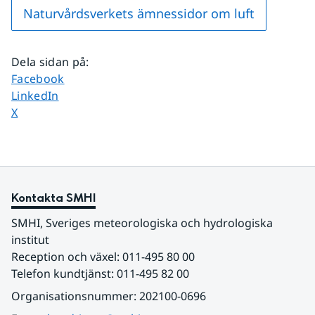
Naturvårdsverkets ämnessidor om luft
Dela sidan på
:
Dela sidan på
Facebook
Dela sidan på
LinkedIn
Dela sidan på
X
Kontakta SMHI
SMHI, Sveriges meteorologiska och hydrologiska 
institut
Reception och växel: 011-495 80 00
Telefon kundtjänst: 011-495 82 00
Organisationsnummer: 202100-0696