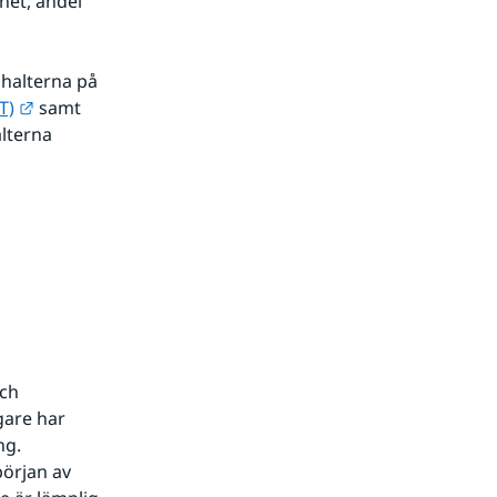
et, andel 
halterna på 
Länk till annan webbplats.
T)
 samt 
terna 
ch 
are har 
g. 
rjan av 