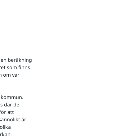
 en beräkning 
et som finns 
n om var 
e kommun. 
 där de 
r att 
nnolikt är 
lika 
rkan. 