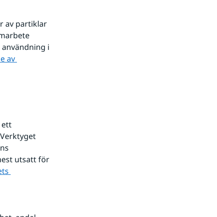
av partiklar 
amarbete 
användning i 
 av 
ats.
ett 
Verktyget 
ns 
st utsatt för 
ts 
ebbplats.