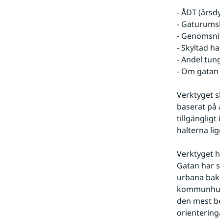
- ÅDT (årsd
- Gaturums
- Genomsnit
- Skyltad h
- Andel tung
- Om gatan 
Verktyget s
baserat på 
tillgänglig
halterna li
Verktyget h
Gatan har s
urbana bakg
kommunhuset
den mest be
orientering