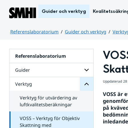
Hoppa till sidans innehåll
Guider och verktyg
Kvalitetssäkrin
Referenslaboratorium
Guider och verktyg
Verkty
Huvudinnehåll
VOSS
Referenslaboratorium
Verktyg
för
Skat
Undersidor
Guider
Uppdaterad
28
Verktyg
Undersidor
för
VOSS är e
Guider
Verktyg för utvärdering av
genomföra
luftkvalitetsberäkningar
på kväved
bedömning
VOSS – Verktyg för Objektiv
inledande
Skattning med