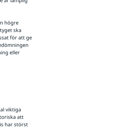
e är lämplig 
n högre 
yget ska 
at för att ge 
 bedömningen 
ng eller 
l viktiga 
riska att 
s har störst 