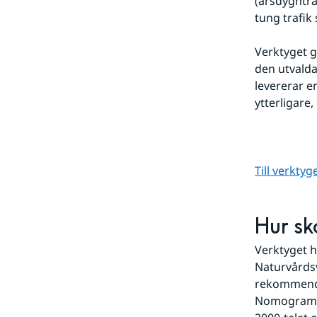
(årsdygntra
tung trafik
Verktyget g
den utvalda 
levererar 
ytterligare,
Till verkty
Hur s
Verktyget h
Naturvårdsv
rekommender
Nomogramme