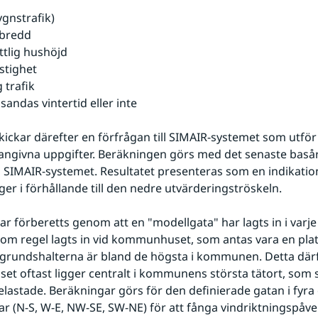
ygnstrafik)
bredd
tlig hushöjd
astighet
 trafik
sandas vintertid eller inte
kickar därefter en förfrågan till SIMAIR-systemet som utför
angivna uppgifter. Beräkningen görs med det senaste basår
t i SIMAIR-systemet. Resultatet presenteras som en indikatio
gger i förhållande till den nedre utvärderingströskeln.
ar förberetts genom att en "modellgata" har lagts in i varj
om regel lagts in vid kommunhuset, som antas vara en plats
rundshalterna är bland de högsta i kommunen. Detta därfö
 oftast ligger centralt i kommunens största tätort, som sa
lastade. Beräkningar görs för den definierade gatan i fyra o
ar (N-S, W-E, NW-SE, SW-NE) för att fånga vindriktningspåve