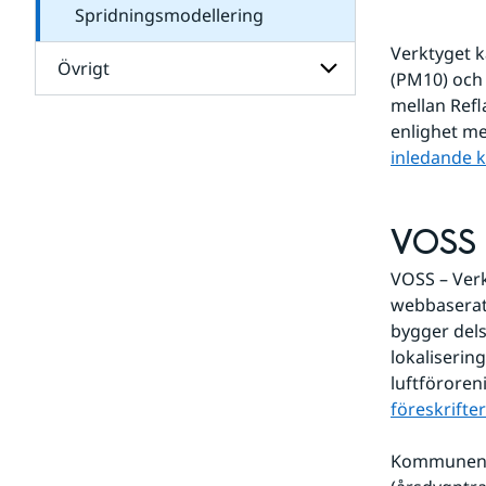
Spridningsmodellering
Verktyget k
Övrigt
(PM10) och 
mellan Ref
Undersidor
enlighet me
för
inledande k
Övrigt
VOSS 
VOSS – Verk
webbaserat
bygger del
lokaliserin
luftföroreni
föreskrifter
Kommunen an