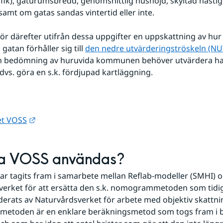
fik), gaturumsbredd, genomsnittlig hushöjd, skyltad hastigh
 samt om gatas sandas vintertid eller inte.
ör därefter utifrån dessa uppgifter en uppskattning av hur 
gatan förhåller sig till 
den nedre utvärderingströskeln (NU
en bedömning av huruvida kommunen behöver utvärdera hal
 dvs. göra en s.k. fördjupad kartläggning.
Länk till annan webbplats.
get VOSS
ka VOSS användas?
ar tagits fram i samarbete mellan Reflab-modeller (SMHI) o
erket för att ersätta den s.k. nomogrammetoden som tidig
ats av Naturvårdsverket för arbete med objektiv skattnin
toden är en enklare beräkningsmetod som togs fram i bö