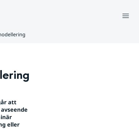
Meny
modellering
lering
r att 
 avseende 
inär 
g eller 