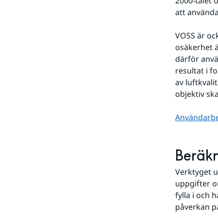
2000-talet 
att använda 
VOSS är ock
osäkerhet ä
därför anvä
resultat i 
av luftkval
objektiv sk
Användarbe
Beräk
Verktyget ut
uppgifter o
fylla i och 
påverkan på