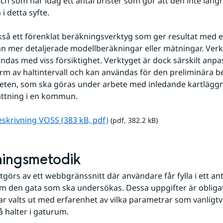
och som har idag ett antal brister som gör att den inte längr
i detta syfte.
så ett förenklat beräkningsverktyg som ger resultat med e
n mer detaljerade modellberäkningar eller mätningar. Verkt
ndas med viss försiktighet. Verktyget är dock särskilt anpass
form av haltintervall och kan användas för den preliminära
iteten, som ska göras under arbete med inledande kartläggni
attning i en kommun.
pdf, 382.2 kB.
skrivning VOSS (383 kB, pdf)
 (pdf, 382.2 kB)
ningsmetodik
görs av ett webbgränssnitt där användare får fylla i ett anta
m den gata som ska undersökas. Dessa uppgifter är obligato
har valts ut med erfarenhet av vilka parametrar som vanligtvi
 halter i gaturum.