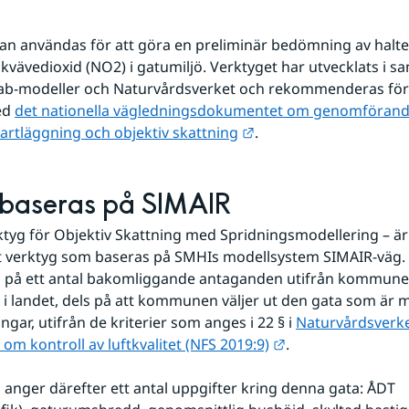
an användas för att göra en preliminär bedömning av halter 
kvävedioxid (NO2) i gatumiljö. Verktyget har utvecklats i s
lab-modeller och Naturvårdsverket och rekommenderas för 
d 
det nationella vägledningsdokumentet om genomförande
Länk till annan webbpl
artläggning och objektiv skattning
.
baseras på SIMAIR
tyg för Objektiv Skattning med Spridningsmodellering – är 
 verktyg som baseras på SMHIs modellsystem SIMAIR-väg. 
s på ett antal bakomliggande antaganden utifrån kommune
g i landet, dels på att kommunen väljer ut den gata som är me
ngar, utifrån de kriterier som anges i 22 § i 
Naturvårdsverke
Länk till annan w
 om kontroll av luftkvalitet (NFS 2019:9)
.
ger därefter ett antal uppgifter kring denna gata: ÅDT 