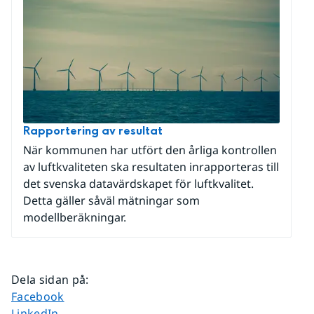
Rapportering av resultat
När kommunen har utfört den årliga kontrollen
av luftkvaliteten ska resultaten inrapporteras till
det svenska datavärdskapet för luftkvalitet.
Detta gäller såväl mätningar som
modellberäkningar.
Dela sidan på
:
Dela sidan på
Facebook
Dela sidan på
LinkedIn