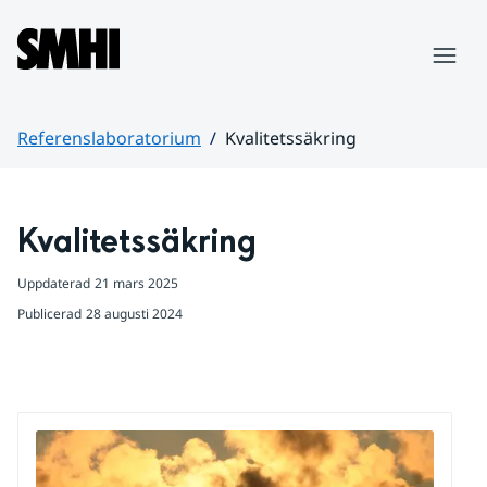
Hoppa till sidans innehåll
Meny
Referenslaboratorium
Kvalitetssäkring
Huvudinnehåll
Kvalitetssäkring
Uppdaterad
21 mars 2025
Publicerad
28 augusti 2024