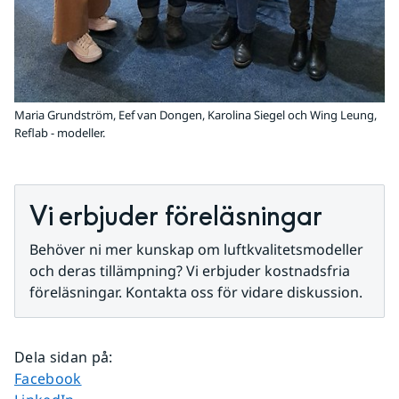
Maria Grundström, Eef van Dongen, Karolina Siegel och Wing Leung,
Reflab - modeller.
Vi erbjuder föreläsningar
Behöver ni mer kunskap om luftkvalitetsmodeller 
och deras tillämpning? Vi erbjuder kostnadsfria 
föreläsningar. Kontakta oss för vidare diskussion.
Dela sidan på
:
Dela sidan på
Facebook
Dela sidan på