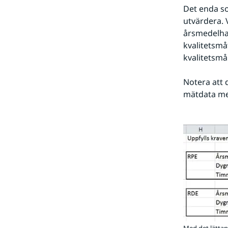
Det enda so
utvärdera. 
årsmedelhal
kvalitetsmåt
kvalitetsmå
Notera att d
mätdata med