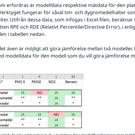
m erfordras är modelldata respektive mätdata för den plats
Verktyget fungerar för såväl tim- och dygnsmedelhalter som
ter. Utifrån dessa data, som infogas i Excel-filen, beräknar 
ten RPE och RDE (Relativt Percentile/Directive Error), i enli
len i tabellen nedan.
et även är möjligt att göra jämförelse mellan två modeller. E
 modelldata för den modell som du vill göra jämförelse m
Förstora bilden