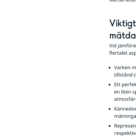
Med det lättan
Viktig
mätda
Vid jämföre
flertalet a
Varken mo
tillstånd
Ett perfe
en liten 
atmosfäre
Kännedom 
mätningar
Represent
respektiv