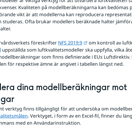
odeller är viktiga verktyg för att utvärdera luftkvaliteten
venser. Kvaliteten på modellberäkningarna kan bedömas på 
rande vikt är att modellerna kan reproducera representativ
 studeras. Ofta brukar modellers beräknade halter jämför
lter.
Länk till annan webb
rvårdsverkets föreskrifter 
NFS 2019:9
l
 uppställda som luftkvalitetsmodeller ska uppfylla, vilka åt
odellberäkningar som finns definierade i EUs Luftdirektiv. D
len för respektive ämne är angivet i tabellen längst ned.
era dina modellberäkningar mot 
ngar
änt verktyg finns tillgängligt för att undersöka om modellbe
alitetsmålen
. Verktyget, i form av en Excel-fil, finner du läng
sammans med en Användarinstruktion.