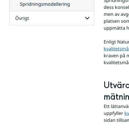
Spridningsm
Spridningsmodellering
dess konsek
men av avgö
Övrigt
platsen som
uppmätta ha
Undersidor
för
Enligt Natu
Övrigt
kvalitetsmå
kraven på m
kvalitetsmå
Utvärd
mätni
Ett lättanv
uppfyller 
kv
sidan till