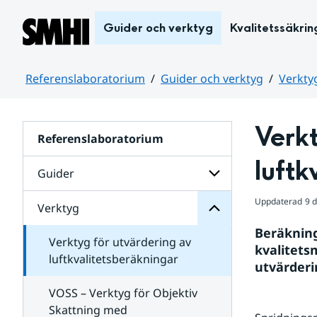
Hoppa till sidans innehåll
Guider och verktyg
Kvalitetssäkrin
Referenslaboratorium
Guider och verktyg
Verkty
Huvudinnehåll
Verkt
Referenslaboratorium
Verktyg
för
luftk
Undersidor
Guider
Uppdaterad
9 
Verktyg
Undersidor
för
Beräknings
Guider
Verktyg för utvärdering av
kvalitetsm
luftkvalitetsberäkningar
utvärderi
VOSS – Verktyg för Objektiv
Skattning med