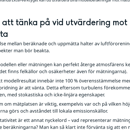
vända Excel-verktyget kan du utvärdera dina modellberäkningar mot mätdata, 
t att tänka på vid utvärdering mot 
ta
lse mellan beräknade och uppmätta halter av luftförorening
spekter man bör beakta.
dellen eller mätningen kan perfekt återge atmosfärens ke
 (det finns felkällor och osäkerheter även för mätningarna).
kt modellresultat innebär inte 100 % överensstämmelse med
spridning är att vänta. Detta eftersom turbulens förekommer 
n, med stokastiska och icke-linjära egenskaper.
om mätplatsen är viktig, exempelvis var och på vilken höj
na görs och avståndet till lokala emissionskällor.
ativitet är ett annat nyckelord – vad representerar mätnin
e beräkningarna? Man kan så klart inte förvänta sig att en 