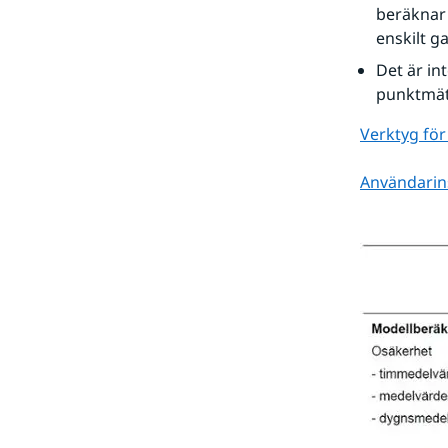
beräknar 
enskilt g
Det är in
punktmätn
Verktyg för
Användarins