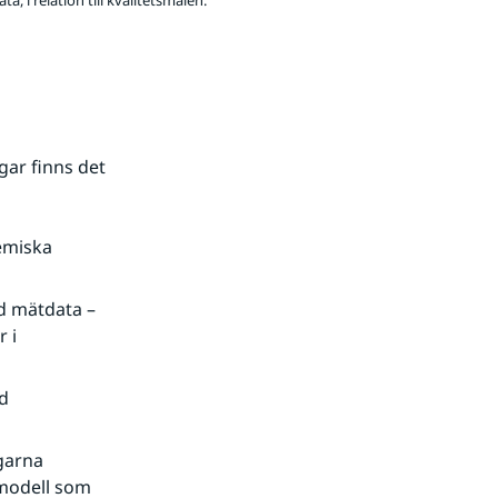
i relation till kvalitetsmålen.
ar finns det 
miska 
 mätdata – 
i 
d 
garna 
modell som 