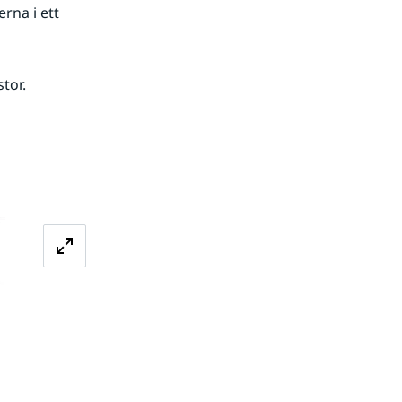
na i ett 
tor.
Förstora bilden