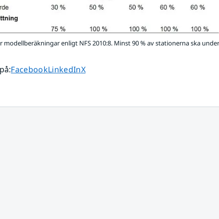
ör modellberäkningar enligt NFS 2010:8. Minst 90 % av stationerna ska unde
Dela sidan på
Dela sidan på
Dela sidan på
 på
:
Facebook
LinkedIn
X