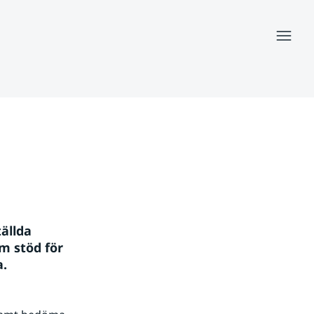
Meny
ällda 
m stöd för 
a.