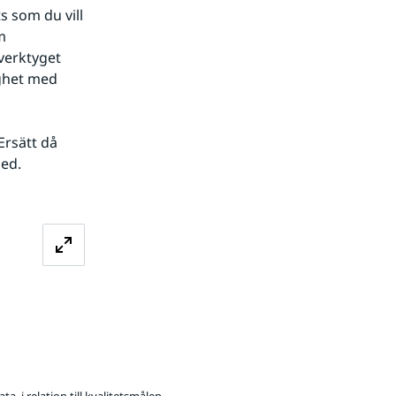
 som du vill 
 
verktyget 
ghet med 
rsätt då 
ed.