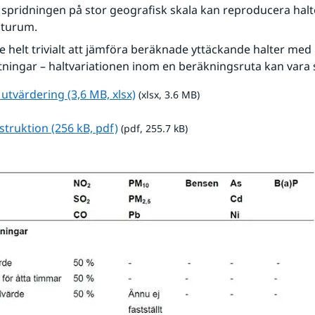
spridningen på stor geografisk skala kan reproducera halter
aturum.
te helt trivialt att jämföra beräknade yttäckande halter med 
ingar – haltvariationen inom en beräkningsruta kan vara s
xlsx, 3.6 MB.
 utvärdering (3,6 MB, xlsx)
 (xlsx, 3.6 MB)
pdf, 255.7 kB.
truktion (256 kB, pdf)
 (pdf, 255.7 kB)