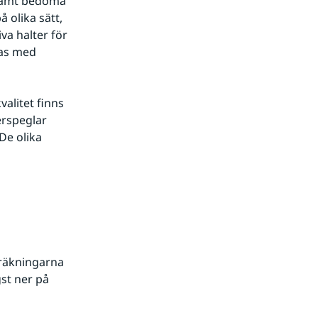
 samt bedöma 
olika sätt, 
a halter för 
as med 
plats.
 om kontroll av luftkvalitet finns 
erspeglar 
e olika 
räkningarna 
st ner på 