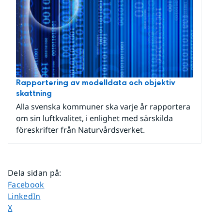
Rapportering av modelldata och objektiv
skattning
Alla svenska kommuner ska varje år rapportera
om sin luftkvalitet, i enlighet med särskilda
föreskrifter från Naturvårdsverket.
Dela sidan på
:
Dela sidan på
Facebook
Dela sidan på
LinkedIn
Dela sidan på
X