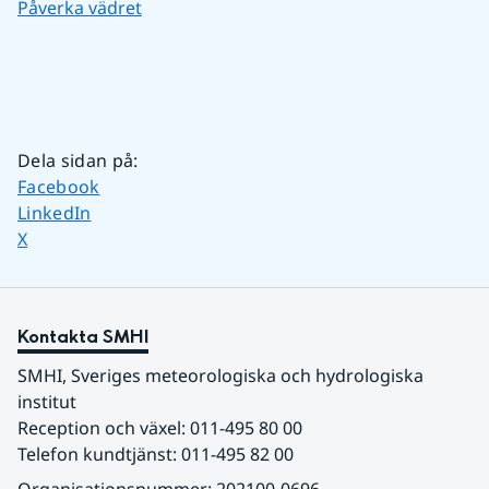
Påverka vädret
Dela sidan på
:
Dela sidan på
Facebook
Dela sidan på
LinkedIn
Dela sidan på
X
Kontakta SMHI
SMHI, Sveriges meteorologiska och hydrologiska 
institut
Reception och växel: 011-495 80 00
Telefon kundtjänst: 011-495 82 00