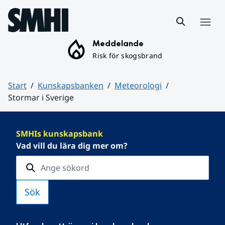
Hoppa till sidans innehåll
Meny
Meddelande
Risk för skogsbrand
Start
Kunskapsbanken
Meteorologi
Stormar i Sverige
Huvudinnehåll
SMHIs kunskapsbank
Vad vill du lära dig mer om?