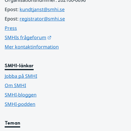
Organisationsnummer: 202100-0696
Epost: 
kundtjanst@smhi.se
Epost: 
registrator@smhi.se
Press
Länk till annan webbplats.
SMHIs frågeforum
Mer kontaktinformation
SMHI-länkar
Jobba på SMHI
Om SMHI
SMHI-bloggen
SMHI-podden
Teman