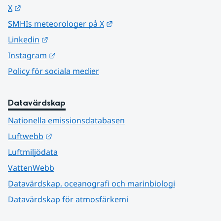
Länk till annan webbplats.
X
Länk till annan webbplats.
SMHIs meteorologer på X
Länk till annan webbplats.
Linkedin
Länk till annan webbplats.
Instagram
Policy för sociala medier
Datavärdskap
Nationella emissionsdatabasen
Länk till annan webbplats.
Luftwebb
Luftmiljödata
VattenWebb
Datavärdskap, oceanografi och marinbiologi
Datavärdskap för atmosfärkemi