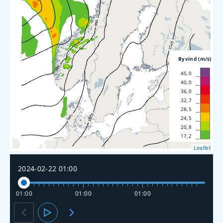
Byvind (m/s)
45,0
40,0
36,0
32,7
28,5
24,5
20,8
17,2
Leaflet
2024-02-22 01:00
01:00
01:00
01:00