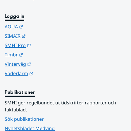
Logga in
Länk till annan webbplats.
AQUA
Länk till annan webbplats.
SIMAIR
Länk till annan webbplats.
SMHI Pro
Länk till annan webbplats.
Timbr
Länk till annan webbplats.
Vinterväg
Länk till annan webbplats.
Väderlarm
Publikationer
SMHI ger regelbundet ut tidskrifter, rapporter och 
faktablad.
Sök publikationer
Nyhetsbladet Medvind