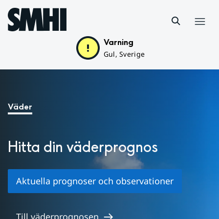
Hoppa till sidans innehåll
Meny
Varning
Gul, Sverige
Huvudinnehåll
Väder
Hitta din väder­prognos
Aktuella prognoser och observationer
Till väderprognosen