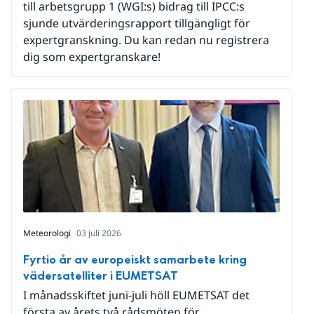
till arbetsgrupp 1 (WGI:s) bidrag till IPCC:s
sjunde utvärderingsrapport tillgängligt för
expertgranskning. Du kan redan nu registrera
dig som expertgranskare!
Meteorologi
03 juli 2026
Fyrtio år av europeiskt samarbete kring
vädersatelliter i EUMETSAT
I månadsskiftet juni-juli höll EUMETSAT det
första av årets två rådsmöten för