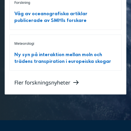
Forskning
Våg av oceanografiska artiklar
publicerade av SMHIs forskare
Meteorologi
Ny syn på interaktion mellan moln och
trädens transpiration i europeiska skogar
Fler forskningsnyheter