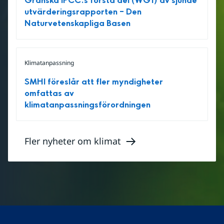
Granska IPCC:s första del (WG1) av sjunde
utvärderingsrapporten – Den
Naturvetenskapliga Basen
Klimatanpassning
SMHI föreslår att fler myndigheter
omfattas av
klimatanpassningsförordningen
Fler nyheter om klimat