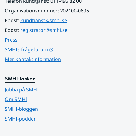
Telefon kundtjänst: 011-495 82 00
Organisationsnummer: 202100-0696
Epost: 
kundtjanst@smhi.se
Epost: 
registrator@smhi.se
Press
Länk till annan webbplats.
SMHIs frågeforum
Mer kontaktinformation
SMHI-länkar
Jobba på SMHI
Om SMHI
SMHI-bloggen
SMHI-podden