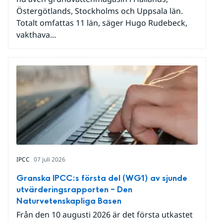
Östergötlands, Stockholms och Uppsala län.
Totalt omfattas 11 län, säger Hugo Rudebeck,
vakthava...
IPCC
07 juli 2026
Granska IPCC:s första del (WG1) av sjunde
utvärderingsrapporten – Den
Naturvetenskapliga Basen
Från den 10 augusti 2026 är det första utkastet