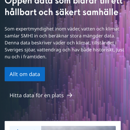
Öppen data som bidrar till ett 
hållbart och säkert samhälle
Som expertmyndighet inom väder, vatten och klimat 
samlar SMHI in och beräknar stora mängder data. 
Denna data beskriver väder och klimat, tillståndet i 
Sveriges sjöar, vattendrag och hav både historiskt, just 
nu och i framtiden.
Allt om data
Hitta data för en plats