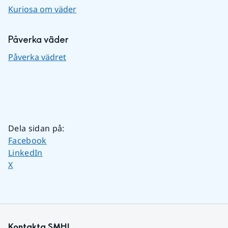
Kuriosa om väder
Påverka väder
Påverka vädret
Dela sidan på
:
Dela sidan på
Facebook
Dela sidan på
LinkedIn
Dela sidan på
X
Kontakta SMHI