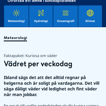
Utforska ett ämne i kunskapsbanken
Meteorologi
Hydrologi
Oceanografi
Klimat
Meteorologi
Faktapaket: Kuriosa om väder
Vädret per veckodag
Ibland sägs det att det alltid regnar på 
helgerna och är soligt på vardagarna. Det vill 
säga dåligt väder vid ledighet och fint väder 
när man jobbar.
En orsak till varför nederbörden skulle kunna variera 