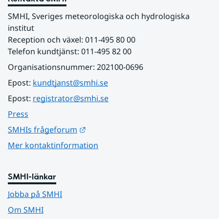
SMHI, Sveriges meteorologiska och hydrologiska 
institut
Reception och växel: 011-495 80 00
Telefon kundtjänst: 011-495 82 00
Organisationsnummer: 202100-0696
Epost: 
kundtjanst@smhi.se
Epost: 
registrator@smhi.se
Press
Länk till annan webbplats.
SMHIs frågeforum
Mer kontaktinformation
SMHI-länkar
Jobba på SMHI
Om SMHI