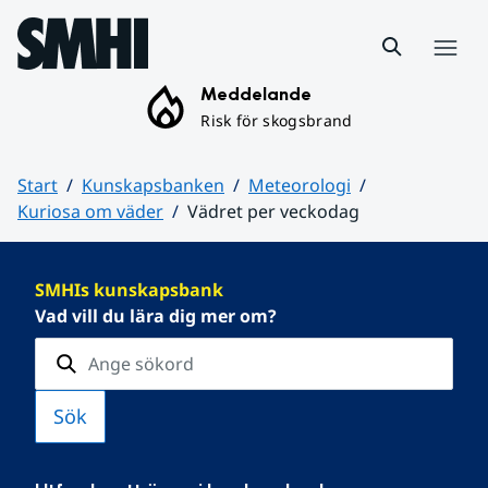
Hoppa till sidans innehåll
Meny
Meddelande
Risk för skogsbrand
Start
Kunskapsbanken
Meteorologi
Kuriosa om väder
Vädret per veckodag
Huvudinnehåll
SMHIs kunskapsbank
Vad vill du lära dig mer om?